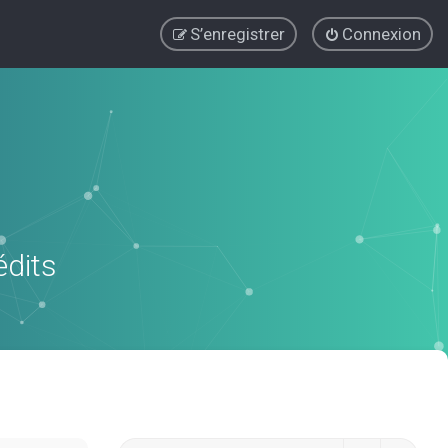
S’enregistrer
Connexion
édits