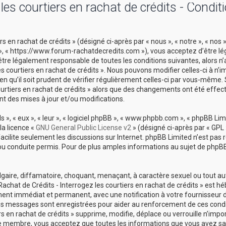
es courtiers en rachat de crédits - Condit
 en rachat de crédits » (désigné ci-après par « nous », « notre », « nos 
ts », « https://www.forum-rachatdecredits.com »), vous acceptez d’être 
être légalement responsable de toutes les conditions suivantes, alors n
es courtiers en rachat de crédits ». Nous pouvons modifier celles-ci à n’i
 qu’il soit prudent de vérifier régulièrement celles-ci par vous-même. 
courtiers en rachat de crédits » alors que des changements ont été effec
t des mises à jour et/ou modifications.
», « eux », « leur », « logiciel phpBB », « www.phpbb.com », « phpBB Limi
la licence «
GNU General Public License v2
» (désigné ci-après par « GPL 
 facilite seulement les discussions sur Internet. phpBB Limited n’est pas
conduite permis. Pour de plus amples informations au sujet de phpBB,
lgaire, diffamatoire, choquant, menaçant, à caractère sexuel ou tout a
Rachat de Crédits - Interrogez les courtiers en rachat de crédits » est h
ement immédiat et permanent, avec une notification à votre fournisseur 
 les messages sont enregistrées pour aider au renforcement de ces cond
s en rachat de crédits » supprime, modifie, déplace ou verrouille n’impo
ue membre, vous acceptez que toutes les informations que vous avez sai