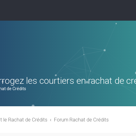
rogez les courtiers en rachat de cr
hat de Crédits
t le Rachat de Crédits
Forum Rachat de Crédits