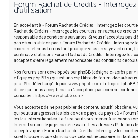
Forum Rachat de Crédits - Interrogez l
d’utilisation
En accédant à « Forum Rachat de Crédits - Interrogez les courtiers
Rachat de Crédits - Interrogez les courtiers en rachat de crédi
responsable des conditions suivantes. Si vous n’acceptez pas d’
pas et/ou n’utilisez pas « Forum Rachat de Crédits - Interrogez l
moment et nous ferons tout pour que vous en soyez informé, bien
continuez d’utiliser « Forum Rachat de Crédits - Interrogez les 
acceptez d’être légalement responsable des conditions découlan
Nos forums sont développés par phpBB (désigné ci-après par « ils 
« Équipes phpBB ») qui est un script libre de forum, déclaré sous 
peut être téléchargé depuis
www.phpbb.com
. Le logiciel phpBB
de ce que nous acceptons ou n’acceptons pas comme contenu ou 
consulter :
https://www.phpbb.com/
.
Vous acceptez de ne pas publier de contenu abusif, obscène, vu
qui peut transgresser les lois de votre pays, du pays où « Forum 
les lois internationales. Le faire peut vous mener à un banniss
Internet si nous le jugeons nécessaire. Les adresses IP de tous
acceptez que « Forum Rachat de Crédits - Interrogez les courtier
sujet lorsque nous estimons que cela est nécessaire. En tant q