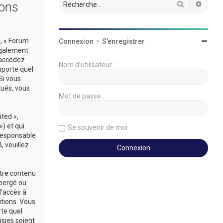
Rechercher
Reche
ions
», « Forum
Connexion
•
S’enregistrer
légalement
’accédez
Nom d’utilisateur :
mporte quel
Si vous
tués, vous
Mot de passe :
ted »,
») et qui
Se souvenir de moi
 responsable
 veuillez
utre contenu
ébergé ou
d’accès à
itions. Vous
rte quel
sies soient