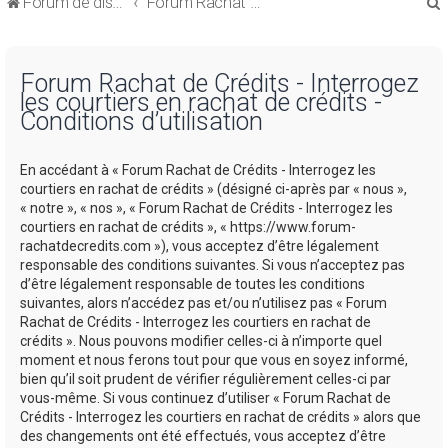
Forum de discussions sur le Regroupement de Crédits et le Rachat de Crédits
Forum Rachat de Crédits
Forum Rachat de Crédits - Interrogez
les courtiers en rachat de crédits -
Conditions d’utilisation
r
En accédant à « Forum Rachat de Crédits - Interrogez les
courtiers en rachat de crédits » (désigné ci-après par « nous »,
« notre », « nos », « Forum Rachat de Crédits - Interrogez les
courtiers en rachat de crédits », « https://www.forum-
rachatdecredits.com »), vous acceptez d’être légalement
r
responsable des conditions suivantes. Si vous n’acceptez pas
d’être légalement responsable de toutes les conditions
suivantes, alors n’accédez pas et/ou n’utilisez pas « Forum
Rachat de Crédits - Interrogez les courtiers en rachat de
crédits ». Nous pouvons modifier celles-ci à n’importe quel
moment et nous ferons tout pour que vous en soyez informé,
bien qu’il soit prudent de vérifier régulièrement celles-ci par
vous-même. Si vous continuez d’utiliser « Forum Rachat de
Crédits - Interrogez les courtiers en rachat de crédits » alors que
des changements ont été effectués, vous acceptez d’être