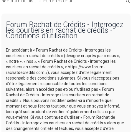
Forum de discussions sur le Regroupement de Crédits et le Rachat de Crédits
Forum Rachat de Crédits
Forum Rachat de Crédits - Interrogez
les courtiers en rachat de crédits -
Conditions d’utilisation
r
En accédant à « Forum Rachat de Crédits - Interrogez les
courtiers en rachat de crédits » (désigné ci-après par « nous »,
« notre », « nos », « Forum Rachat de Crédits - Interrogez les
courtiers en rachat de crédits », « https://www.forum-
rachatdecredits.com »), vous acceptez d’être légalement
r
responsable des conditions suivantes. Si vous n’acceptez pas
d’être légalement responsable de toutes les conditions
suivantes, alors n’accédez pas et/ou n’utilisez pas « Forum
Rachat de Crédits - Interrogez les courtiers en rachat de
crédits ». Nous pouvons modifier celles-ci à n’importe quel
moment et nous ferons tout pour que vous en soyez informé,
bien qu’il soit prudent de vérifier régulièrement celles-ci par
vous-même. Si vous continuez d’utiliser « Forum Rachat de
Crédits - Interrogez les courtiers en rachat de crédits » alors que
des changements ont été effectués, vous acceptez d’être