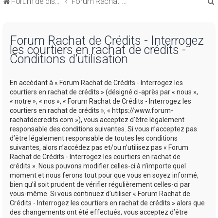
Forum de discussions sur le Regroupement de Crédits et le Rachat de Crédits
Forum Rachat de Crédits
Forum Rachat de Crédits - Interrogez
les courtiers en rachat de crédits -
Conditions d’utilisation
r
En accédant à « Forum Rachat de Crédits - Interrogez les
courtiers en rachat de crédits » (désigné ci-après par « nous »,
« notre », « nos », « Forum Rachat de Crédits - Interrogez les
courtiers en rachat de crédits », « https://www.forum-
rachatdecredits.com »), vous acceptez d’être légalement
r
responsable des conditions suivantes. Si vous n’acceptez pas
d’être légalement responsable de toutes les conditions
suivantes, alors n’accédez pas et/ou n’utilisez pas « Forum
Rachat de Crédits - Interrogez les courtiers en rachat de
crédits ». Nous pouvons modifier celles-ci à n’importe quel
moment et nous ferons tout pour que vous en soyez informé,
bien qu’il soit prudent de vérifier régulièrement celles-ci par
vous-même. Si vous continuez d’utiliser « Forum Rachat de
Crédits - Interrogez les courtiers en rachat de crédits » alors que
des changements ont été effectués, vous acceptez d’être