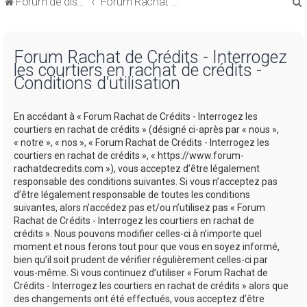
Forum de discussions sur le Regroupement de Crédits et le Rachat de Crédits
Forum Rachat de Crédits
Forum Rachat de Crédits - Interrogez
les courtiers en rachat de crédits -
Conditions d’utilisation
r
En accédant à « Forum Rachat de Crédits - Interrogez les
courtiers en rachat de crédits » (désigné ci-après par « nous »,
« notre », « nos », « Forum Rachat de Crédits - Interrogez les
courtiers en rachat de crédits », « https://www.forum-
rachatdecredits.com »), vous acceptez d’être légalement
r
responsable des conditions suivantes. Si vous n’acceptez pas
d’être légalement responsable de toutes les conditions
suivantes, alors n’accédez pas et/ou n’utilisez pas « Forum
Rachat de Crédits - Interrogez les courtiers en rachat de
crédits ». Nous pouvons modifier celles-ci à n’importe quel
moment et nous ferons tout pour que vous en soyez informé,
bien qu’il soit prudent de vérifier régulièrement celles-ci par
vous-même. Si vous continuez d’utiliser « Forum Rachat de
Crédits - Interrogez les courtiers en rachat de crédits » alors que
des changements ont été effectués, vous acceptez d’être