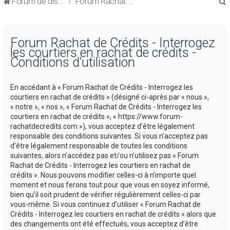
Forum de discussions sur le Regroupement de Crédits et le Rachat de Crédits
Forum Rachat de Crédits
Forum Rachat de Crédits - Interrogez
les courtiers en rachat de crédits -
Conditions d’utilisation
r
En accédant à « Forum Rachat de Crédits - Interrogez les
courtiers en rachat de crédits » (désigné ci-après par « nous »,
« notre », « nos », « Forum Rachat de Crédits - Interrogez les
courtiers en rachat de crédits », « https://www.forum-
rachatdecredits.com »), vous acceptez d’être légalement
r
responsable des conditions suivantes. Si vous n’acceptez pas
d’être légalement responsable de toutes les conditions
suivantes, alors n’accédez pas et/ou n’utilisez pas « Forum
Rachat de Crédits - Interrogez les courtiers en rachat de
crédits ». Nous pouvons modifier celles-ci à n’importe quel
moment et nous ferons tout pour que vous en soyez informé,
bien qu’il soit prudent de vérifier régulièrement celles-ci par
vous-même. Si vous continuez d’utiliser « Forum Rachat de
Crédits - Interrogez les courtiers en rachat de crédits » alors que
des changements ont été effectués, vous acceptez d’être