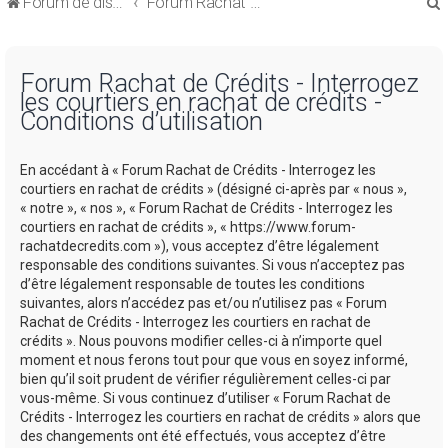
Forum de discussions sur le Regroupement de Crédits et le Rachat de Crédits
Forum Rachat de Crédits
Forum Rachat de Crédits - Interrogez
les courtiers en rachat de crédits -
Conditions d’utilisation
r
En accédant à « Forum Rachat de Crédits - Interrogez les
courtiers en rachat de crédits » (désigné ci-après par « nous »,
« notre », « nos », « Forum Rachat de Crédits - Interrogez les
courtiers en rachat de crédits », « https://www.forum-
rachatdecredits.com »), vous acceptez d’être légalement
r
responsable des conditions suivantes. Si vous n’acceptez pas
d’être légalement responsable de toutes les conditions
suivantes, alors n’accédez pas et/ou n’utilisez pas « Forum
Rachat de Crédits - Interrogez les courtiers en rachat de
crédits ». Nous pouvons modifier celles-ci à n’importe quel
moment et nous ferons tout pour que vous en soyez informé,
bien qu’il soit prudent de vérifier régulièrement celles-ci par
vous-même. Si vous continuez d’utiliser « Forum Rachat de
Crédits - Interrogez les courtiers en rachat de crédits » alors que
des changements ont été effectués, vous acceptez d’être