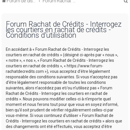
Forum de discussions sur le Regroupement de Crédits et le Rachat de Crédits
Forum Rachat de Crédits
Forum Rachat de Crédits - Interrogez
les courtiers en rachat de crédits -
Conditions d’utilisation
r
En accédant à « Forum Rachat de Crédits - Interrogez les
courtiers en rachat de crédits » (désigné ci-après par « nous »,
« notre », « nos », « Forum Rachat de Crédits - Interrogez les
courtiers en rachat de crédits », « https://www.forum-
rachatdecredits.com »), vous acceptez d’être légalement
r
responsable des conditions suivantes. Si vous n’acceptez pas
d’être légalement responsable de toutes les conditions
suivantes, alors n’accédez pas et/ou n’utilisez pas « Forum
Rachat de Crédits - Interrogez les courtiers en rachat de
crédits ». Nous pouvons modifier celles-ci à n’importe quel
moment et nous ferons tout pour que vous en soyez informé,
bien qu’il soit prudent de vérifier régulièrement celles-ci par
vous-même. Si vous continuez d’utiliser « Forum Rachat de
Crédits - Interrogez les courtiers en rachat de crédits » alors que
des changements ont été effectués, vous acceptez d’être