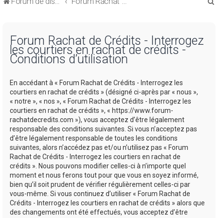
Forum de discussions sur le Regroupement de Crédits et le Rachat de Crédits
Forum Rachat de Crédits
Forum Rachat de Crédits - Interrogez
les courtiers en rachat de crédits -
Conditions d’utilisation
r
En accédant à « Forum Rachat de Crédits - Interrogez les
courtiers en rachat de crédits » (désigné ci-après par « nous »,
« notre », « nos », « Forum Rachat de Crédits - Interrogez les
courtiers en rachat de crédits », « https://www.forum-
rachatdecredits.com »), vous acceptez d’être légalement
r
responsable des conditions suivantes. Si vous n’acceptez pas
d’être légalement responsable de toutes les conditions
suivantes, alors n’accédez pas et/ou n’utilisez pas « Forum
Rachat de Crédits - Interrogez les courtiers en rachat de
crédits ». Nous pouvons modifier celles-ci à n’importe quel
moment et nous ferons tout pour que vous en soyez informé,
bien qu’il soit prudent de vérifier régulièrement celles-ci par
vous-même. Si vous continuez d’utiliser « Forum Rachat de
Crédits - Interrogez les courtiers en rachat de crédits » alors que
des changements ont été effectués, vous acceptez d’être