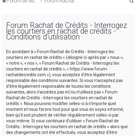
Forum de discussions sur le Regroupement de Crédits et le Rachat de Crédits
Forum Rachat de Crédits
Forum Rachat de Crédits - Interrogez
les courtiers en rachat de crédits -
Conditions d’utilisation
r
En accédant à « Forum Rachat de Crédits - Interrogez les
courtiers en rachat de crédits » (désigné ci-après par « nous »,
« notre », « nos », « Forum Rachat de Crédits - Interrogez les
courtiers en rachat de crédits », « https://www.forum-
rachatdecredits.com »), vous acceptez d’être légalement
r
responsable des conditions suivantes. Si vous n’acceptez pas
d’être légalement responsable de toutes les conditions
suivantes, alors n’accédez pas et/ou n’utilisez pas « Forum
Rachat de Crédits - Interrogez les courtiers en rachat de
crédits ». Nous pouvons modifier celles-ci à n’importe quel
moment et nous ferons tout pour que vous en soyez informé,
bien qu’il soit prudent de vérifier régulièrement celles-ci par
vous-même. Si vous continuez d’utiliser « Forum Rachat de
Crédits - Interrogez les courtiers en rachat de crédits » alors que
des changements ont été effectués, vous acceptez d’être