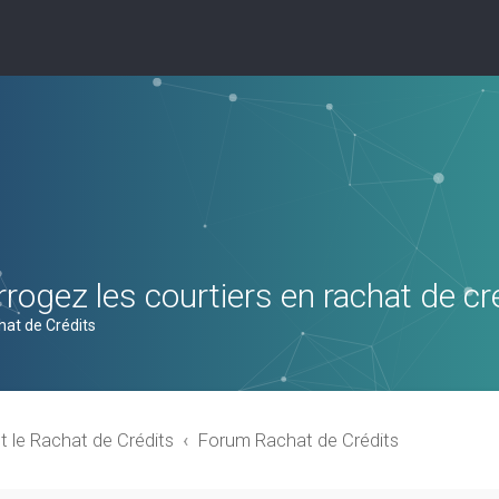
rogez les courtiers en rachat de cr
hat de Crédits
t le Rachat de Crédits
Forum Rachat de Crédits