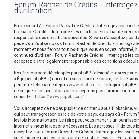
Forum Rachat de Crédits - Interrogez l
d’utilisation
En accédant à « Forum Rachat de Crédits - Interrogez les courtiers
Rachat de Crédits - Interrogez les courtiers en rachat de crédi
responsable des conditions suivantes. Si vous n’acceptez pas d’
pas et/ou n’utilisez pas « Forum Rachat de Crédits - Interrogez l
moment et nous ferons tout pour que vous en soyez informé, bien
continuez d’utiliser « Forum Rachat de Crédits - Interrogez les 
acceptez d’être légalement responsable des conditions découlan
Nos forums sont développés par phpBB (désigné ci-après par « ils 
« Équipes phpBB ») qui est un script libre de forum, déclaré sous 
peut être téléchargé depuis
www.phpbb.com
. Le logiciel phpBB
de ce que nous acceptons ou n’acceptons pas comme contenu ou 
consulter :
https://www.phpbb.com/
.
Vous acceptez de ne pas publier de contenu abusif, obscène, vu
qui peut transgresser les lois de votre pays, du pays où « Forum 
les lois internationales. Le faire peut vous mener à un banniss
Internet si nous le jugeons nécessaire. Les adresses IP de tous
acceptez que « Forum Rachat de Crédits - Interrogez les courtier
sujet lorsque nous estimons que cela est nécessaire. En tant q