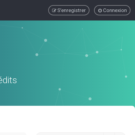
S’enregistrer
Connexion
édits