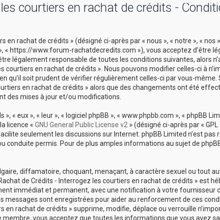
es courtiers en rachat de crédits - Condit
 en rachat de crédits » (désigné ci-après par « nous », « notre », « nos 
ts », « https://www.forum-rachatdecredits.com »), vous acceptez d’être 
être légalement responsable de toutes les conditions suivantes, alors n
es courtiers en rachat de crédits ». Nous pouvons modifier celles-ci à n’i
 qu’il soit prudent de vérifier régulièrement celles-ci par vous-même. 
courtiers en rachat de crédits » alors que des changements ont été effec
t des mises à jour et/ou modifications.
», « eux », « leur », « logiciel phpBB », « www.phpbb.com », « phpBB Limi
la licence «
GNU General Public License v2
» (désigné ci-après par « GPL 
 facilite seulement les discussions sur Internet. phpBB Limited n’est pas
conduite permis. Pour de plus amples informations au sujet de phpBB,
lgaire, diffamatoire, choquant, menaçant, à caractère sexuel ou tout a
Rachat de Crédits - Interrogez les courtiers en rachat de crédits » est h
ement immédiat et permanent, avec une notification à votre fournisseur 
 les messages sont enregistrées pour aider au renforcement de ces cond
s en rachat de crédits » supprime, modifie, déplace ou verrouille n’impo
ue membre, vous acceptez que toutes les informations que vous avez sai