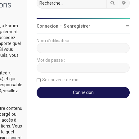
Rechercher
Reche
ions
», « Forum
Connexion
•
S’enregistrer
légalement
’accédez
Nom d’utilisateur :
mporte quel
Si vous
tués, vous
Mot de passe :
ted »,
») et qui
Se souvenir de moi
 responsable
 veuillez
utre contenu
ébergé ou
d’accès à
itions. Vous
rte quel
sies soient