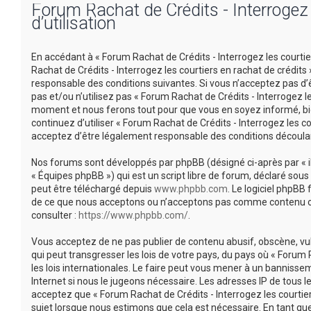
Forum Rachat de Crédits - Interrogez l
d’utilisation
En accédant à « Forum Rachat de Crédits - Interrogez les courtiers
Rachat de Crédits - Interrogez les courtiers en rachat de crédi
responsable des conditions suivantes. Si vous n’acceptez pas d’
pas et/ou n’utilisez pas « Forum Rachat de Crédits - Interrogez l
moment et nous ferons tout pour que vous en soyez informé, bien
continuez d’utiliser « Forum Rachat de Crédits - Interrogez les 
acceptez d’être légalement responsable des conditions découlan
Nos forums sont développés par phpBB (désigné ci-après par « ils 
« Équipes phpBB ») qui est un script libre de forum, déclaré sous 
peut être téléchargé depuis
www.phpbb.com
. Le logiciel phpBB
de ce que nous acceptons ou n’acceptons pas comme contenu ou 
consulter :
https://www.phpbb.com/
.
Vous acceptez de ne pas publier de contenu abusif, obscène, vu
qui peut transgresser les lois de votre pays, du pays où « Forum 
les lois internationales. Le faire peut vous mener à un banniss
Internet si nous le jugeons nécessaire. Les adresses IP de tous
acceptez que « Forum Rachat de Crédits - Interrogez les courtier
sujet lorsque nous estimons que cela est nécessaire. En tant q