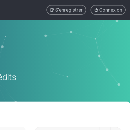
S’enregistrer
Connexion
édits