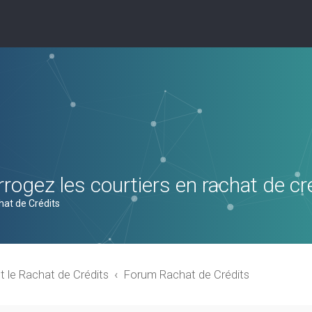
rogez les courtiers en rachat de cr
hat de Crédits
t le Rachat de Crédits
Forum Rachat de Crédits