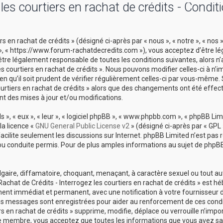
es courtiers en rachat de crédits - Condit
 en rachat de crédits » (désigné ci-après par « nous », « notre », « nos 
ts », « https://www.forum-rachatdecredits.com »), vous acceptez d’être 
être légalement responsable de toutes les conditions suivantes, alors n
es courtiers en rachat de crédits ». Nous pouvons modifier celles-ci à n’i
 qu’il soit prudent de vérifier régulièrement celles-ci par vous-même. 
courtiers en rachat de crédits » alors que des changements ont été effec
t des mises à jour et/ou modifications.
», « eux », « leur », « logiciel phpBB », « www.phpbb.com », « phpBB Limi
la licence «
GNU General Public License v2
» (désigné ci-après par « GPL 
 facilite seulement les discussions sur Internet. phpBB Limited n’est pas
conduite permis. Pour de plus amples informations au sujet de phpBB,
lgaire, diffamatoire, choquant, menaçant, à caractère sexuel ou tout a
Rachat de Crédits - Interrogez les courtiers en rachat de crédits » est h
ement immédiat et permanent, avec une notification à votre fournisseur 
 les messages sont enregistrées pour aider au renforcement de ces cond
s en rachat de crédits » supprime, modifie, déplace ou verrouille n’impo
ue membre, vous acceptez que toutes les informations que vous avez sai