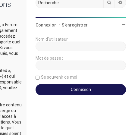
Rechercher
Reche
ions
», « Forum
Connexion
•
S’enregistrer
légalement
’accédez
Nom d’utilisateur :
mporte quel
Si vous
tués, vous
Mot de passe :
ted »,
») et qui
Se souvenir de moi
 responsable
 veuillez
utre contenu
ébergé ou
d’accès à
itions. Vous
rte quel
sies soient