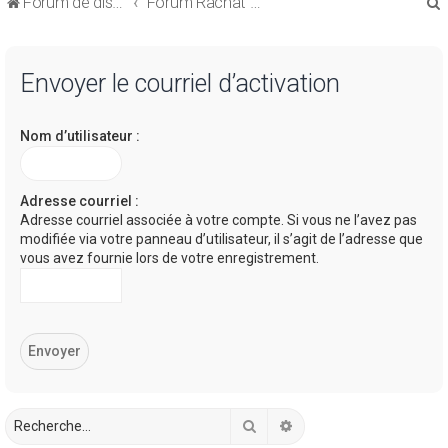
Forum de discussions sur le Regroupement de Crédits et le Rachat de Crédits
Forum Rachat de Crédits
Envoyer le courriel d’activation
Nom d’utilisateur :
r
Adresse courriel :
Adresse courriel associée à votre compte. Si vous ne l’avez pas
modifiée via votre panneau d’utilisateur, il s’agit de l’adresse que
r
vous avez fournie lors de votre enregistrement.
Rechercher
Recherche avancée