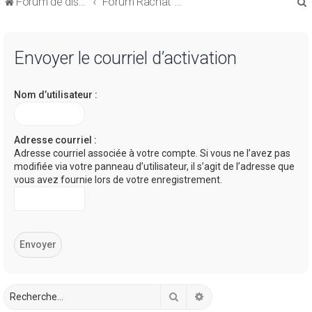
Forum de discussions sur le Regroupement de Crédits et le Rachat de Crédits
Forum Rachat de Crédits
Envoyer le courriel d’activation
Nom d’utilisateur :
r
Adresse courriel :
Adresse courriel associée à votre compte. Si vous ne l’avez pas
modifiée via votre panneau d’utilisateur, il s’agit de l’adresse que
r
vous avez fournie lors de votre enregistrement.
Rechercher
Recherche avancée