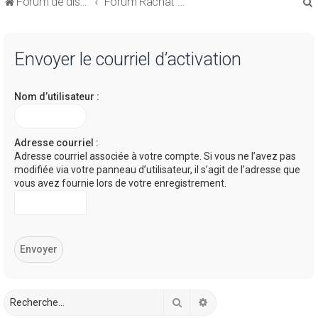
Forum de discussions sur le Regroupement de Crédits et le Rachat de Crédits
Forum Rachat de Crédits
Envoyer le courriel d’activation
Nom d’utilisateur :
r
Adresse courriel :
Adresse courriel associée à votre compte. Si vous ne l’avez pas
modifiée via votre panneau d’utilisateur, il s’agit de l’adresse que
r
vous avez fournie lors de votre enregistrement.
Rechercher
Recherche avancée