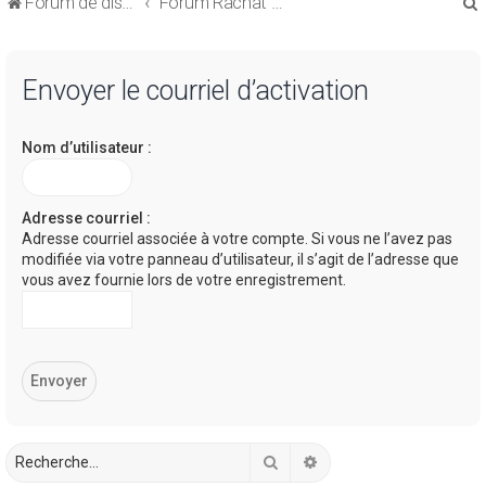
Forum de discussions sur le Regroupement de Crédits et le Rachat de Crédits
Forum Rachat de Crédits
Envoyer le courriel d’activation
Nom d’utilisateur :
r
Adresse courriel :
Adresse courriel associée à votre compte. Si vous ne l’avez pas
modifiée via votre panneau d’utilisateur, il s’agit de l’adresse que
r
vous avez fournie lors de votre enregistrement.
Rechercher
Recherche avancée