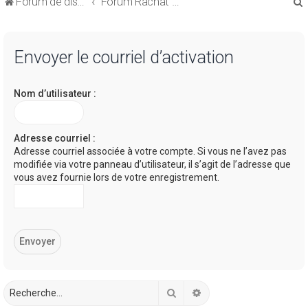
Forum de discussions sur le Regroupement de Crédits et le Rachat de Crédits
Forum Rachat de Crédits
Envoyer le courriel d’activation
Nom d’utilisateur :
r
Adresse courriel :
Adresse courriel associée à votre compte. Si vous ne l’avez pas
modifiée via votre panneau d’utilisateur, il s’agit de l’adresse que
r
vous avez fournie lors de votre enregistrement.
Rechercher
Recherche avancée