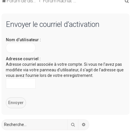
Forum de discussions sur le Regroupement de Crédits et le Rachat de Crédits
Forum Rachat de Crédits
Envoyer le courriel d’activation
Nom d’utilisateur :
r
Adresse courriel :
Adresse courriel associée à votre compte. Si vous ne l’avez pas
modifiée via votre panneau d’utilisateur, il s’agit de l’adresse que
r
vous avez fournie lors de votre enregistrement.
Rechercher
Recherche avancée