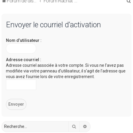
Forum de discussions sur le Regroupement de Crédits et le Rachat de Crédits
Forum Rachat de Crédits
Envoyer le courriel d’activation
Nom d’utilisateur :
r
Adresse courriel :
Adresse courriel associée à votre compte. Si vous ne l’avez pas
modifiée via votre panneau d’utilisateur, il s’agit de l’adresse que
r
vous avez fournie lors de votre enregistrement.
Rechercher
Recherche avancée