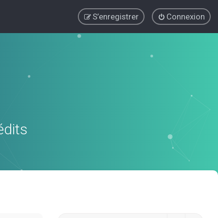
S’enregistrer
Connexion
édits