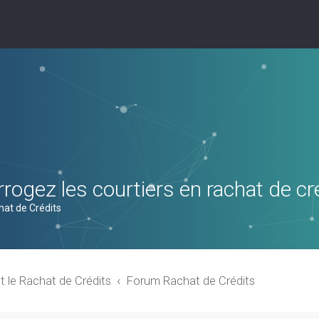
rogez les courtiers en rachat de cr
hat de Crédits
t le Rachat de Crédits
Forum Rachat de Crédits