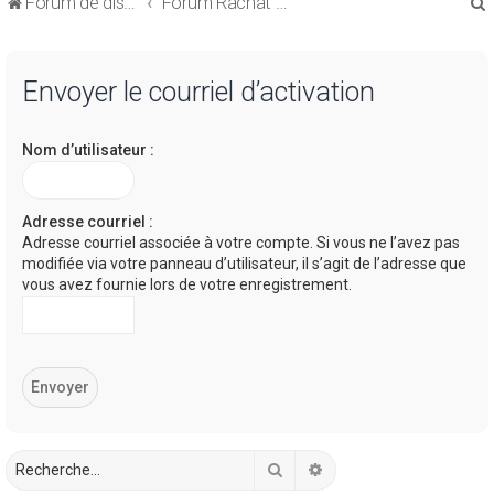
Forum de discussions sur le Regroupement de Crédits et le Rachat de Crédits
Forum Rachat de Crédits
Envoyer le courriel d’activation
Nom d’utilisateur :
r
Adresse courriel :
Adresse courriel associée à votre compte. Si vous ne l’avez pas
modifiée via votre panneau d’utilisateur, il s’agit de l’adresse que
r
vous avez fournie lors de votre enregistrement.
Rechercher
Recherche avancée