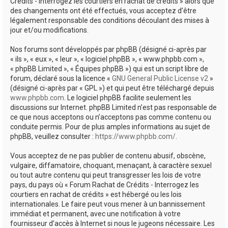
Crédits - Interrogez les courtiers en rachat de crédits » alors que
des changements ont été effectués, vous acceptez d’être
légalement responsable des conditions découlant des mises à
jour et/ou modifications.
Nos forums sont développés par phpBB (désigné ci-après par
« ils », « eux », « leur », « logiciel phpBB », « www.phpbb.com »,
« phpBB Limited », « Équipes phpBB ») qui est un script libre de
forum, déclaré sous la licence «
GNU General Public License v2
»
(désigné ci-après par « GPL ») et qui peut être téléchargé depuis
www.phpbb.com
. Le logiciel phpBB facilite seulement les
discussions sur Internet. phpBB Limited n’est pas responsable de
ce que nous acceptons ou n’acceptons pas comme contenu ou
conduite permis. Pour de plus amples informations au sujet de
phpBB, veuillez consulter :
https://www.phpbb.com/
.
Vous acceptez de ne pas publier de contenu abusif, obscène,
vulgaire, diffamatoire, choquant, menaçant, à caractère sexuel
ou tout autre contenu qui peut transgresser les lois de votre
pays, du pays où « Forum Rachat de Crédits - Interrogez les
courtiers en rachat de crédits » est hébergé ou les lois
internationales. Le faire peut vous mener à un bannissement
immédiat et permanent, avec une notification à votre
fournisseur d’accès à Internet si nous le jugeons nécessaire. Les