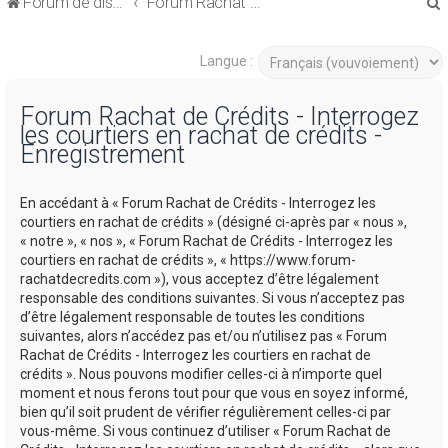
Forum de discussions sur le Regroupement de Crédits et le Rachat de Crédits
Forum Rachat de Crédits
Langue :
Forum Rachat de Crédits - Interrogez
les courtiers en rachat de crédits -
r
Enregistrement
En accédant à « Forum Rachat de Crédits - Interrogez les
courtiers en rachat de crédits » (désigné ci-après par « nous »,
« notre », « nos », « Forum Rachat de Crédits - Interrogez les
r
courtiers en rachat de crédits », « https://www.forum-
rachatdecredits.com »), vous acceptez d’être légalement
responsable des conditions suivantes. Si vous n’acceptez pas
d’être légalement responsable de toutes les conditions
suivantes, alors n’accédez pas et/ou n’utilisez pas « Forum
Rachat de Crédits - Interrogez les courtiers en rachat de
crédits ». Nous pouvons modifier celles-ci à n’importe quel
moment et nous ferons tout pour que vous en soyez informé,
bien qu’il soit prudent de vérifier régulièrement celles-ci par
vous-même. Si vous continuez d’utiliser « Forum Rachat de