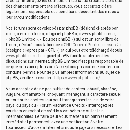
Crédits - Interrogez les courtiers en rachat de crédits » alors que
des changements ont été effectués, vous acceptez d’être
légalement responsable des conditions découlant des mises à
jour et/ou modifications.
Nos forums sont développés par phpBB (désigné ci-après par
« ils », « eux », « leur », « logiciel phpBB », « www.phpbb.com »,
« phpBB Limited », « Équipes phpBB ») qui est un script libre de
forum, déclaré sous la licence «
GNU General Public License v2
»
(désigné ci-après par « GPL ») et qui peut être téléchargé depuis
www.phpbb.com
. Le logiciel phpBB facilite seulement les
discussions sur Internet. phpBB Limited n’est pas responsable de
ce que nous acceptons ou n’acceptons pas comme contenu ou
conduite permis. Pour de plus amples informations au sujet de
phpBB, veuillez consulter :
https://www.phpbb.com/
.
Vous acceptez de ne pas publier de contenu abusif, obscène,
vulgaire, diffamatoire, choquant, menaçant, à caractère sexuel
ou tout autre contenu qui peut transgresser les lois de votre
pays, du pays où « Forum Rachat de Crédits - Interrogez les
courtiers en rachat de crédits » est hébergé ou les lois
internationales. Le faire peut vous mener à un bannissement
immédiat et permanent, avec une notification à votre
fournisseur d’accès à Internet si nous le jugeons nécessaire. Les