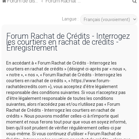
Forum de discussions sur le Regroupement de Crédits et le Rachat de Crédits
Forum Rachat de Crédits
Langue :
Forum Rachat de Crédits - Interrogez
les courtiers en rachat de crédits -
r
Enregistrement
En accédant à « Forum Rachat de Crédits - Interrogez les
courtiers en rachat de crédits » (désigné ci-après par « nous »,
« notre », « nos », « Forum Rachat de Crédits - Interrogez les
r
courtiers en rachat de crédits », « https://www.forum-
rachatdecredits.com »), vous acceptez d’être légalement
responsable des conditions suivantes. Si vous n’acceptez pas
d’être légalement responsable de toutes les conditions
suivantes, alors n’accédez pas et/ou n’utilisez pas « Forum
Rachat de Crédits - Interrogez les courtiers en rachat de
crédits ». Nous pouvons modifier celles-ci à n’importe quel
moment et nous ferons tout pour que vous en soyez informé,
bien qu’il soit prudent de vérifier régulièrement celles-ci par
vous-même. Si vous continuez d’utiliser « Forum Rachat de