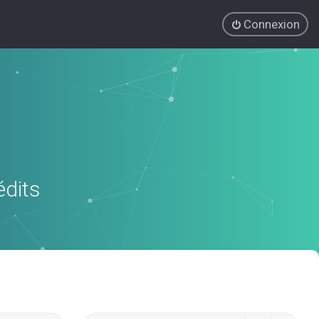
Connexion
édits