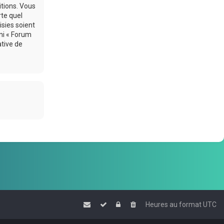
itions. Vous
rte quel
sies soient
ni « Forum
ative de
Heures au format
UTC