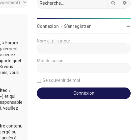
Rechercher
Reche
Connexion
•
S’enregistrer
Nom d’utilisateur :
», « Forum
légalement
’accédez
mporte quel
Mot de passe :
Si vous
tués, vous
Se souvenir de moi
ted »,
») et qui
 responsable
 veuillez
utre contenu
ébergé ou
d’accès à