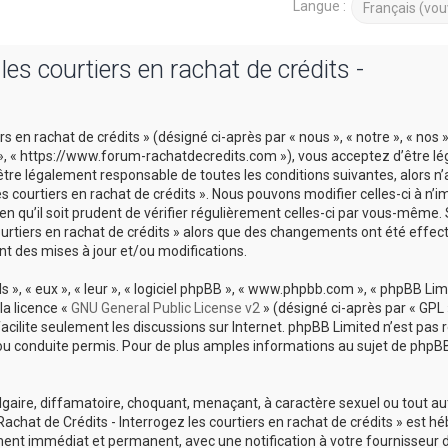
Langue :
es courtiers en rachat de crédits -
 en rachat de crédits » (désigné ci-après par « nous », « notre », « nos 
ts », « https://www.forum-rachatdecredits.com »), vous acceptez d’être 
être légalement responsable de toutes les conditions suivantes, alors n
es courtiers en rachat de crédits ». Nous pouvons modifier celles-ci à n’i
 qu’il soit prudent de vérifier régulièrement celles-ci par vous-même. 
courtiers en rachat de crédits » alors que des changements ont été effec
t des mises à jour et/ou modifications.
», « eux », « leur », « logiciel phpBB », « www.phpbb.com », « phpBB Limi
la licence «
GNU General Public License v2
» (désigné ci-après par « GPL 
 facilite seulement les discussions sur Internet. phpBB Limited n’est pas
conduite permis. Pour de plus amples informations au sujet de phpBB,
lgaire, diffamatoire, choquant, menaçant, à caractère sexuel ou tout a
Rachat de Crédits - Interrogez les courtiers en rachat de crédits » est h
ement immédiat et permanent, avec une notification à votre fournisseur 