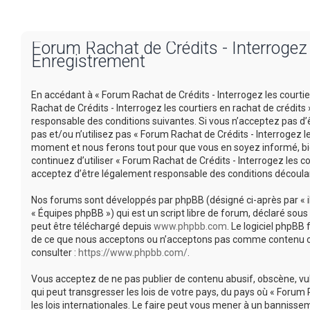
Forum Rachat de Crédits - Interrogez l
Enregistrement
En accédant à « Forum Rachat de Crédits - Interrogez les courtiers
Rachat de Crédits - Interrogez les courtiers en rachat de crédi
responsable des conditions suivantes. Si vous n’acceptez pas d’
pas et/ou n’utilisez pas « Forum Rachat de Crédits - Interrogez l
moment et nous ferons tout pour que vous en soyez informé, bien
continuez d’utiliser « Forum Rachat de Crédits - Interrogez les 
acceptez d’être légalement responsable des conditions découlan
Nos forums sont développés par phpBB (désigné ci-après par « ils 
« Équipes phpBB ») qui est un script libre de forum, déclaré sous 
peut être téléchargé depuis
www.phpbb.com
. Le logiciel phpBB
de ce que nous acceptons ou n’acceptons pas comme contenu ou 
consulter :
https://www.phpbb.com/
.
Vous acceptez de ne pas publier de contenu abusif, obscène, vu
qui peut transgresser les lois de votre pays, du pays où « Forum 
les lois internationales. Le faire peut vous mener à un banniss