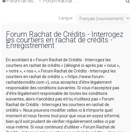
Forum de discussions sur le Regroupement de Crédits et le Rachat de Crédits
Forum Rachat de Crédits
Langue :
Forum Rachat de Crédits - Interrogez
les courtiers en rachat de crédits -
r
Enregistrement
En accédant à « Forum Rachat de Crédits - Interrogez les
courtiers en rachat de crédits » (désigné ci-après par « nous »,
« notre », « nos », « Forum Rachat de Crédits - Interrogez les
r
courtiers en rachat de crédits », « https://www.forum-
rachatdecredits.com »), vous acceptez d’être légalement
responsable des conditions suivantes. Si vous n’acceptez pas
d’être légalement responsable de toutes les conditions
suivantes, alors n’accédez pas et/ou n’utilisez pas « Forum
Rachat de Crédits - Interrogez les courtiers en rachat de
crédits ». Nous pouvons modifier celles-ci à n’importe quel
moment et nous ferons tout pour que vous en soyez informé,
bien qu’il soit prudent de vérifier régulièrement celles-ci par
vous-même. Si vous continuez d’utiliser « Forum Rachat de