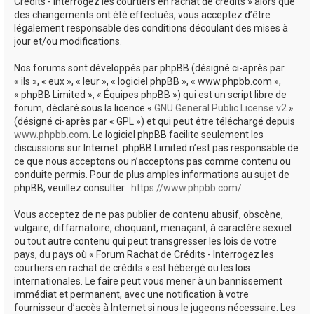
Crédits - Interrogez les courtiers en rachat de crédits » alors que
des changements ont été effectués, vous acceptez d’être
légalement responsable des conditions découlant des mises à
jour et/ou modifications.
Nos forums sont développés par phpBB (désigné ci-après par
« ils », « eux », « leur », « logiciel phpBB », « www.phpbb.com »,
« phpBB Limited », « Équipes phpBB ») qui est un script libre de
forum, déclaré sous la licence «
GNU General Public License v2
»
(désigné ci-après par « GPL ») et qui peut être téléchargé depuis
www.phpbb.com
. Le logiciel phpBB facilite seulement les
discussions sur Internet. phpBB Limited n’est pas responsable de
ce que nous acceptons ou n’acceptons pas comme contenu ou
conduite permis. Pour de plus amples informations au sujet de
phpBB, veuillez consulter :
https://www.phpbb.com/
.
Vous acceptez de ne pas publier de contenu abusif, obscène,
vulgaire, diffamatoire, choquant, menaçant, à caractère sexuel
ou tout autre contenu qui peut transgresser les lois de votre
pays, du pays où « Forum Rachat de Crédits - Interrogez les
courtiers en rachat de crédits » est hébergé ou les lois
internationales. Le faire peut vous mener à un bannissement
immédiat et permanent, avec une notification à votre
fournisseur d’accès à Internet si nous le jugeons nécessaire. Les