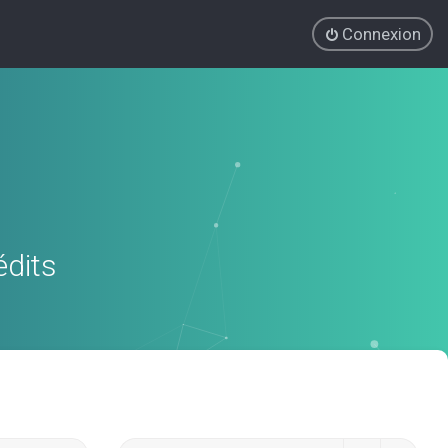
Connexion
édits