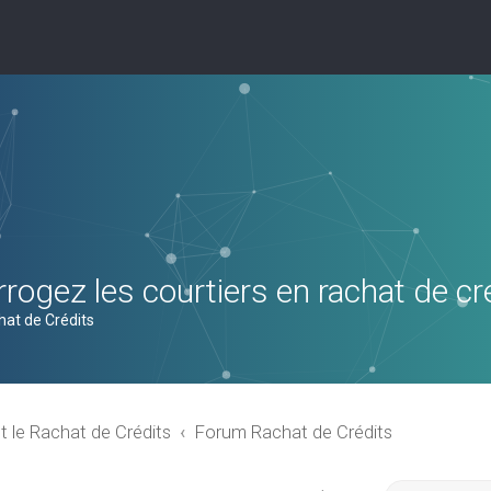
rogez les courtiers en rachat de cr
hat de Crédits
t le Rachat de Crédits
Forum Rachat de Crédits