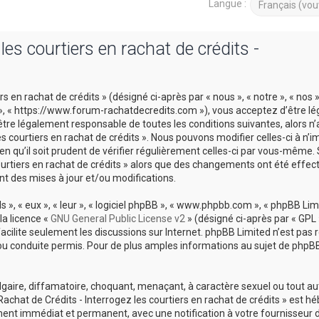
Langue :
es courtiers en rachat de crédits -
 en rachat de crédits » (désigné ci-après par « nous », « notre », « nos 
ts », « https://www.forum-rachatdecredits.com »), vous acceptez d’être 
être légalement responsable de toutes les conditions suivantes, alors n
es courtiers en rachat de crédits ». Nous pouvons modifier celles-ci à n’i
 qu’il soit prudent de vérifier régulièrement celles-ci par vous-même. 
courtiers en rachat de crédits » alors que des changements ont été effec
t des mises à jour et/ou modifications.
», « eux », « leur », « logiciel phpBB », « www.phpbb.com », « phpBB Limi
la licence «
GNU General Public License v2
» (désigné ci-après par « GPL 
 facilite seulement les discussions sur Internet. phpBB Limited n’est pas
conduite permis. Pour de plus amples informations au sujet de phpBB,
lgaire, diffamatoire, choquant, menaçant, à caractère sexuel ou tout a
Rachat de Crédits - Interrogez les courtiers en rachat de crédits » est h
ement immédiat et permanent, avec une notification à votre fournisseur 