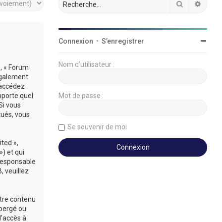
Rechercher
Reche
Connexion
•
S’enregistrer
Nom d’utilisateur :
», « Forum
légalement
’accédez
mporte quel
Mot de passe :
Si vous
tués, vous
Se souvenir de moi
ted »,
») et qui
 responsable
 veuillez
utre contenu
ébergé ou
d’accès à