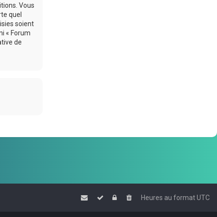
itions. Vous
rte quel
sies soient
ni « Forum
ative de
Heures au format
UTC