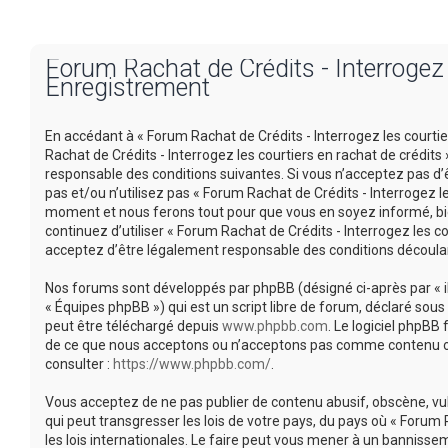
Forum Rachat de Crédits - Interrogez l
Enregistrement
En accédant à « Forum Rachat de Crédits - Interrogez les courtiers
Rachat de Crédits - Interrogez les courtiers en rachat de crédi
responsable des conditions suivantes. Si vous n’acceptez pas d’
pas et/ou n’utilisez pas « Forum Rachat de Crédits - Interrogez l
moment et nous ferons tout pour que vous en soyez informé, bien
continuez d’utiliser « Forum Rachat de Crédits - Interrogez les 
acceptez d’être légalement responsable des conditions découlan
Nos forums sont développés par phpBB (désigné ci-après par « ils 
« Équipes phpBB ») qui est un script libre de forum, déclaré sous 
peut être téléchargé depuis
www.phpbb.com
. Le logiciel phpBB
de ce que nous acceptons ou n’acceptons pas comme contenu ou 
consulter :
https://www.phpbb.com/
.
Vous acceptez de ne pas publier de contenu abusif, obscène, vu
qui peut transgresser les lois de votre pays, du pays où « Forum 
les lois internationales. Le faire peut vous mener à un banniss