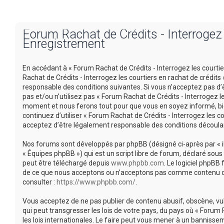
Forum Rachat de Crédits - Interrogez l
Enregistrement
En accédant à « Forum Rachat de Crédits - Interrogez les courtiers
Rachat de Crédits - Interrogez les courtiers en rachat de crédi
responsable des conditions suivantes. Si vous n’acceptez pas d’
pas et/ou n’utilisez pas « Forum Rachat de Crédits - Interrogez l
moment et nous ferons tout pour que vous en soyez informé, bien
continuez d’utiliser « Forum Rachat de Crédits - Interrogez les 
acceptez d’être légalement responsable des conditions découlan
Nos forums sont développés par phpBB (désigné ci-après par « ils 
« Équipes phpBB ») qui est un script libre de forum, déclaré sous 
peut être téléchargé depuis
www.phpbb.com
. Le logiciel phpBB
de ce que nous acceptons ou n’acceptons pas comme contenu ou 
consulter :
https://www.phpbb.com/
.
Vous acceptez de ne pas publier de contenu abusif, obscène, vu
qui peut transgresser les lois de votre pays, du pays où « Forum 
les lois internationales. Le faire peut vous mener à un banniss