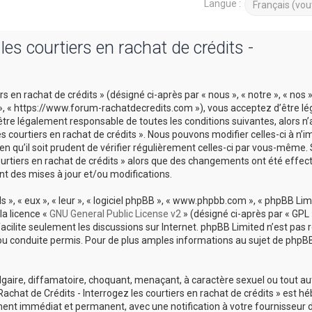
Langue :
es courtiers en rachat de crédits -
 en rachat de crédits » (désigné ci-après par « nous », « notre », « nos 
ts », « https://www.forum-rachatdecredits.com »), vous acceptez d’être 
être légalement responsable de toutes les conditions suivantes, alors n
es courtiers en rachat de crédits ». Nous pouvons modifier celles-ci à n’i
 qu’il soit prudent de vérifier régulièrement celles-ci par vous-même. 
courtiers en rachat de crédits » alors que des changements ont été effec
t des mises à jour et/ou modifications.
», « eux », « leur », « logiciel phpBB », « www.phpbb.com », « phpBB Limi
la licence «
GNU General Public License v2
» (désigné ci-après par « GPL 
 facilite seulement les discussions sur Internet. phpBB Limited n’est pas
conduite permis. Pour de plus amples informations au sujet de phpBB,
lgaire, diffamatoire, choquant, menaçant, à caractère sexuel ou tout a
Rachat de Crédits - Interrogez les courtiers en rachat de crédits » est h
ement immédiat et permanent, avec une notification à votre fournisseur 