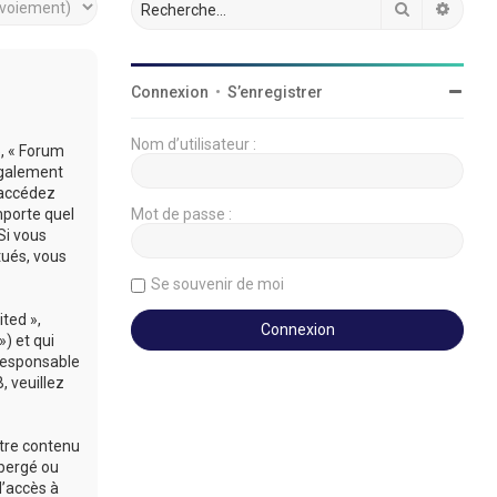
Rechercher
Reche
Connexion
•
S’enregistrer
Nom d’utilisateur :
», « Forum
légalement
’accédez
mporte quel
Mot de passe :
Si vous
tués, vous
Se souvenir de moi
ted »,
») et qui
 responsable
 veuillez
utre contenu
ébergé ou
d’accès à