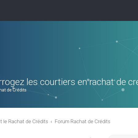
rogez les courtiers en rachat de cr
hat de Crédits
t le Rachat de Crédits
Forum Rachat de Crédits