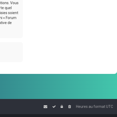
itions. Vous
rte quel
sies soient
ni « Forum
ative de
Heures au format
UTC