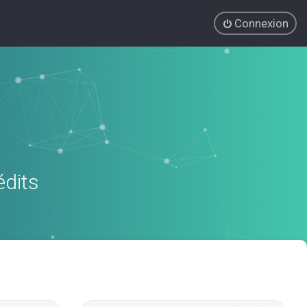
Connexion
édits