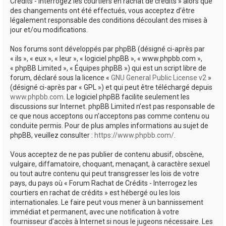
Crédits - Interrogez les courtiers en rachat de crédits » alors que
des changements ont été effectués, vous acceptez d’être
légalement responsable des conditions découlant des mises à
jour et/ou modifications.
Nos forums sont développés par phpBB (désigné ci-après par
« ils », « eux », « leur », « logiciel phpBB », « www.phpbb.com »,
« phpBB Limited », « Équipes phpBB ») qui est un script libre de
forum, déclaré sous la licence «
GNU General Public License v2
»
(désigné ci-après par « GPL ») et qui peut être téléchargé depuis
www.phpbb.com
. Le logiciel phpBB facilite seulement les
discussions sur Internet. phpBB Limited n’est pas responsable de
ce que nous acceptons ou n’acceptons pas comme contenu ou
conduite permis. Pour de plus amples informations au sujet de
phpBB, veuillez consulter :
https://www.phpbb.com/
.
Vous acceptez de ne pas publier de contenu abusif, obscène,
vulgaire, diffamatoire, choquant, menaçant, à caractère sexuel
ou tout autre contenu qui peut transgresser les lois de votre
pays, du pays où « Forum Rachat de Crédits - Interrogez les
courtiers en rachat de crédits » est hébergé ou les lois
internationales. Le faire peut vous mener à un bannissement
immédiat et permanent, avec une notification à votre
fournisseur d’accès à Internet si nous le jugeons nécessaire. Les