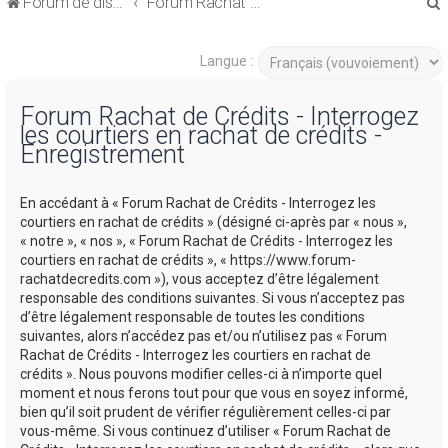
Forum de discussions sur le Regroupement de Crédits et le Rachat de Crédits
Forum Rachat de Crédits
Langue :
Forum Rachat de Crédits - Interrogez
les courtiers en rachat de crédits -
r
Enregistrement
En accédant à « Forum Rachat de Crédits - Interrogez les
courtiers en rachat de crédits » (désigné ci-après par « nous »,
« notre », « nos », « Forum Rachat de Crédits - Interrogez les
r
courtiers en rachat de crédits », « https://www.forum-
rachatdecredits.com »), vous acceptez d’être légalement
responsable des conditions suivantes. Si vous n’acceptez pas
d’être légalement responsable de toutes les conditions
suivantes, alors n’accédez pas et/ou n’utilisez pas « Forum
Rachat de Crédits - Interrogez les courtiers en rachat de
crédits ». Nous pouvons modifier celles-ci à n’importe quel
moment et nous ferons tout pour que vous en soyez informé,
bien qu’il soit prudent de vérifier régulièrement celles-ci par
vous-même. Si vous continuez d’utiliser « Forum Rachat de