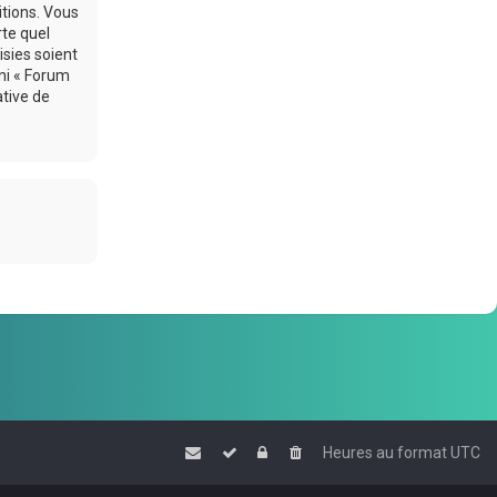
itions. Vous
rte quel
sies soient
ni « Forum
ative de
Heures au format
UTC