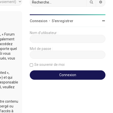
Rechercher
Reche
Connexion
•
S’enregistrer
Nom d’utilisateur :
», « Forum
légalement
’accédez
mporte quel
Mot de passe :
Si vous
tués, vous
Se souvenir de moi
ted »,
») et qui
 responsable
 veuillez
utre contenu
ébergé ou
d’accès à