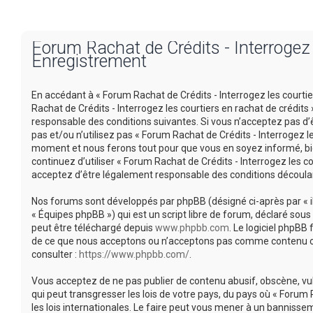
Forum Rachat de Crédits - Interrogez l
Enregistrement
En accédant à « Forum Rachat de Crédits - Interrogez les courtiers
Rachat de Crédits - Interrogez les courtiers en rachat de crédi
responsable des conditions suivantes. Si vous n’acceptez pas d’
pas et/ou n’utilisez pas « Forum Rachat de Crédits - Interrogez l
moment et nous ferons tout pour que vous en soyez informé, bien
continuez d’utiliser « Forum Rachat de Crédits - Interrogez les 
acceptez d’être légalement responsable des conditions découlan
Nos forums sont développés par phpBB (désigné ci-après par « ils 
« Équipes phpBB ») qui est un script libre de forum, déclaré sous 
peut être téléchargé depuis
www.phpbb.com
. Le logiciel phpBB
de ce que nous acceptons ou n’acceptons pas comme contenu ou 
consulter :
https://www.phpbb.com/
.
Vous acceptez de ne pas publier de contenu abusif, obscène, vu
qui peut transgresser les lois de votre pays, du pays où « Forum 
les lois internationales. Le faire peut vous mener à un banniss