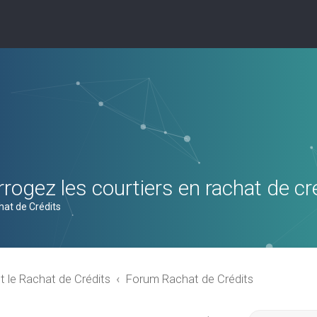
rogez les courtiers en rachat de cr
hat de Crédits
t le Rachat de Crédits
Forum Rachat de Crédits