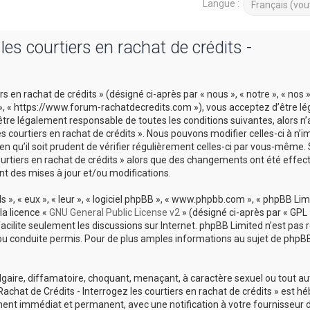
Langue :
es courtiers en rachat de crédits -
 en rachat de crédits » (désigné ci-après par « nous », « notre », « nos 
ts », « https://www.forum-rachatdecredits.com »), vous acceptez d’être 
être légalement responsable de toutes les conditions suivantes, alors n
es courtiers en rachat de crédits ». Nous pouvons modifier celles-ci à n’i
 qu’il soit prudent de vérifier régulièrement celles-ci par vous-même. 
courtiers en rachat de crédits » alors que des changements ont été effec
t des mises à jour et/ou modifications.
», « eux », « leur », « logiciel phpBB », « www.phpbb.com », « phpBB Limi
la licence «
GNU General Public License v2
» (désigné ci-après par « GPL 
 facilite seulement les discussions sur Internet. phpBB Limited n’est pas
conduite permis. Pour de plus amples informations au sujet de phpBB,
lgaire, diffamatoire, choquant, menaçant, à caractère sexuel ou tout a
Rachat de Crédits - Interrogez les courtiers en rachat de crédits » est h
ement immédiat et permanent, avec une notification à votre fournisseur 