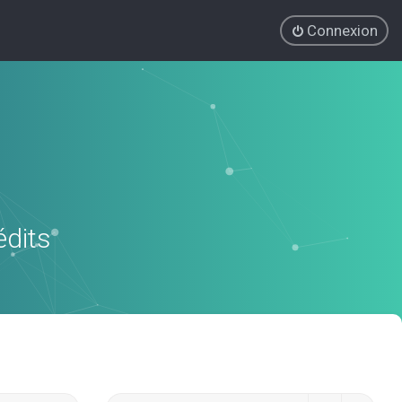
Connexion
édits