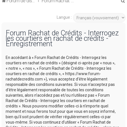
Forum de discussions sur le Regroupement de Crédits et le Rachat de Crédits
Forum Rachat de Crédits
Langue :
Forum Rachat de Crédits - Interrogez
les courtiers en rachat de crédits -
r
Enregistrement
En accédant à « Forum Rachat de Crédits - Interrogez les
courtiers en rachat de crédits » (désigné ci-après par « nous »,
« notre », « nos », « Forum Rachat de Crédits - Interrogez les
r
courtiers en rachat de crédits », « https://www.forum-
rachatdecredits.com »), vous acceptez d’être légalement
responsable des conditions suivantes. Si vous n’acceptez pas
d’être légalement responsable de toutes les conditions
suivantes, alors n’accédez pas et/ou n’utilisez pas « Forum
Rachat de Crédits - Interrogez les courtiers en rachat de
crédits ». Nous pouvons modifier celles-ci à n’importe quel
moment et nous ferons tout pour que vous en soyez informé,
bien qu’il soit prudent de vérifier régulièrement celles-ci par
vous-même. Si vous continuez d’utiliser « Forum Rachat de