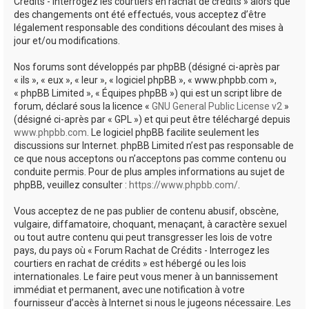
Crédits - Interrogez les courtiers en rachat de crédits » alors que
des changements ont été effectués, vous acceptez d’être
légalement responsable des conditions découlant des mises à
jour et/ou modifications.
Nos forums sont développés par phpBB (désigné ci-après par
« ils », « eux », « leur », « logiciel phpBB », « www.phpbb.com »,
« phpBB Limited », « Équipes phpBB ») qui est un script libre de
forum, déclaré sous la licence «
GNU General Public License v2
»
(désigné ci-après par « GPL ») et qui peut être téléchargé depuis
www.phpbb.com
. Le logiciel phpBB facilite seulement les
discussions sur Internet. phpBB Limited n’est pas responsable de
ce que nous acceptons ou n’acceptons pas comme contenu ou
conduite permis. Pour de plus amples informations au sujet de
phpBB, veuillez consulter :
https://www.phpbb.com/
.
Vous acceptez de ne pas publier de contenu abusif, obscène,
vulgaire, diffamatoire, choquant, menaçant, à caractère sexuel
ou tout autre contenu qui peut transgresser les lois de votre
pays, du pays où « Forum Rachat de Crédits - Interrogez les
courtiers en rachat de crédits » est hébergé ou les lois
internationales. Le faire peut vous mener à un bannissement
immédiat et permanent, avec une notification à votre
fournisseur d’accès à Internet si nous le jugeons nécessaire. Les