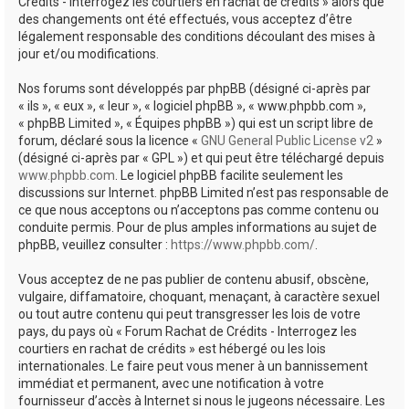
Crédits - Interrogez les courtiers en rachat de crédits » alors que
des changements ont été effectués, vous acceptez d’être
légalement responsable des conditions découlant des mises à
jour et/ou modifications.
Nos forums sont développés par phpBB (désigné ci-après par
« ils », « eux », « leur », « logiciel phpBB », « www.phpbb.com »,
« phpBB Limited », « Équipes phpBB ») qui est un script libre de
forum, déclaré sous la licence «
GNU General Public License v2
»
(désigné ci-après par « GPL ») et qui peut être téléchargé depuis
www.phpbb.com
. Le logiciel phpBB facilite seulement les
discussions sur Internet. phpBB Limited n’est pas responsable de
ce que nous acceptons ou n’acceptons pas comme contenu ou
conduite permis. Pour de plus amples informations au sujet de
phpBB, veuillez consulter :
https://www.phpbb.com/
.
Vous acceptez de ne pas publier de contenu abusif, obscène,
vulgaire, diffamatoire, choquant, menaçant, à caractère sexuel
ou tout autre contenu qui peut transgresser les lois de votre
pays, du pays où « Forum Rachat de Crédits - Interrogez les
courtiers en rachat de crédits » est hébergé ou les lois
internationales. Le faire peut vous mener à un bannissement
immédiat et permanent, avec une notification à votre
fournisseur d’accès à Internet si nous le jugeons nécessaire. Les