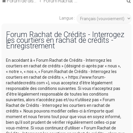
Forum de discussions sur le Regroupement de Crédits et le Rachat de Crédits
Forum Rachat de Crédits
Langue :
Forum Rachat de Crédits - Interrogez
les courtiers en rachat de crédits -
r
Enregistrement
En accédant à « Forum Rachat de Crédits - Interrogez les
courtiers en rachat de crédits » (désigné ci-après par « nous »,
« notre », « nos », « Forum Rachat de Crédits - Interrogez les
r
courtiers en rachat de crédits », « https://www.forum-
rachatdecredits.com »), vous acceptez d’être légalement
responsable des conditions suivantes. Si vous n’acceptez pas
d’être légalement responsable de toutes les conditions
suivantes, alors n’accédez pas et/ou n’utilisez pas « Forum
Rachat de Crédits - Interrogez les courtiers en rachat de
crédits ». Nous pouvons modifier celles-ci à n’importe quel
moment et nous ferons tout pour que vous en soyez informé,
bien qu’il soit prudent de vérifier régulièrement celles-ci par
vous-même. Si vous continuez d’utiliser « Forum Rachat de