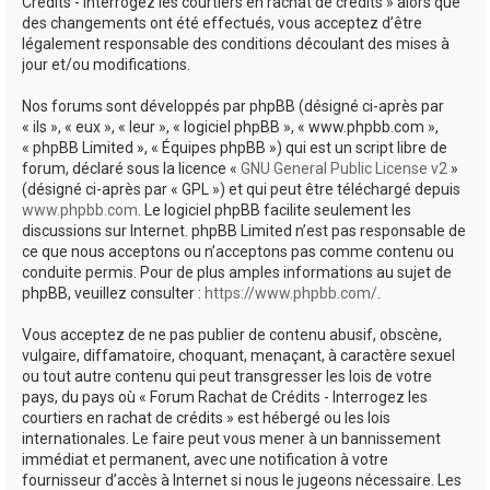
Crédits - Interrogez les courtiers en rachat de crédits » alors que
des changements ont été effectués, vous acceptez d’être
légalement responsable des conditions découlant des mises à
jour et/ou modifications.
Nos forums sont développés par phpBB (désigné ci-après par
« ils », « eux », « leur », « logiciel phpBB », « www.phpbb.com »,
« phpBB Limited », « Équipes phpBB ») qui est un script libre de
forum, déclaré sous la licence «
GNU General Public License v2
»
(désigné ci-après par « GPL ») et qui peut être téléchargé depuis
www.phpbb.com
. Le logiciel phpBB facilite seulement les
discussions sur Internet. phpBB Limited n’est pas responsable de
ce que nous acceptons ou n’acceptons pas comme contenu ou
conduite permis. Pour de plus amples informations au sujet de
phpBB, veuillez consulter :
https://www.phpbb.com/
.
Vous acceptez de ne pas publier de contenu abusif, obscène,
vulgaire, diffamatoire, choquant, menaçant, à caractère sexuel
ou tout autre contenu qui peut transgresser les lois de votre
pays, du pays où « Forum Rachat de Crédits - Interrogez les
courtiers en rachat de crédits » est hébergé ou les lois
internationales. Le faire peut vous mener à un bannissement
immédiat et permanent, avec une notification à votre
fournisseur d’accès à Internet si nous le jugeons nécessaire. Les