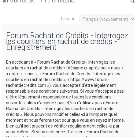
Forum de discussions sur le Regroupement de Crédits et le Rachat de Crédits
Forum Rachat de Crédits
Langue :
Forum Rachat de Crédits - Interrogez
les courtiers en rachat de crédits -
r
Enregistrement
En accédant à « Forum Rachat de Crédits - Interrogez les
courtiers en rachat de crédits » (désigné ci-après par « nous »,
« notre », « nos », « Forum Rachat de Crédits - Interrogez les
r
courtiers en rachat de crédits », « https://www.forum-
rachatdecredits.com »), vous acceptez d’être légalement
responsable des conditions suivantes. Si vous n’acceptez pas
d’être légalement responsable de toutes les conditions
suivantes, alors n’accédez pas et/ou n’utilisez pas « Forum
Rachat de Crédits - Interrogez les courtiers en rachat de
crédits ». Nous pouvons modifier celles-ci à n’importe quel
moment et nous ferons tout pour que vous en soyez informé,
bien qu’il soit prudent de vérifier régulièrement celles-ci par
vous-même. Si vous continuez d’utiliser « Forum Rachat de