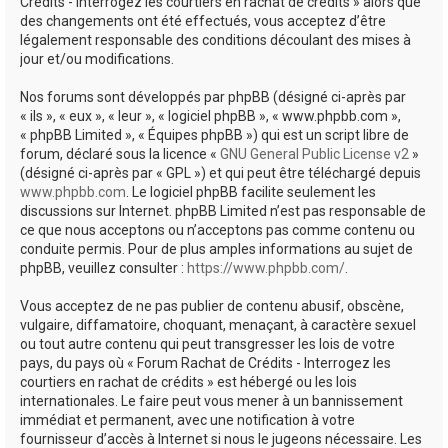
Crédits - Interrogez les courtiers en rachat de crédits » alors que
des changements ont été effectués, vous acceptez d’être
légalement responsable des conditions découlant des mises à
jour et/ou modifications.
Nos forums sont développés par phpBB (désigné ci-après par
« ils », « eux », « leur », « logiciel phpBB », « www.phpbb.com »,
« phpBB Limited », « Équipes phpBB ») qui est un script libre de
forum, déclaré sous la licence «
GNU General Public License v2
»
(désigné ci-après par « GPL ») et qui peut être téléchargé depuis
www.phpbb.com
. Le logiciel phpBB facilite seulement les
discussions sur Internet. phpBB Limited n’est pas responsable de
ce que nous acceptons ou n’acceptons pas comme contenu ou
conduite permis. Pour de plus amples informations au sujet de
phpBB, veuillez consulter :
https://www.phpbb.com/
.
Vous acceptez de ne pas publier de contenu abusif, obscène,
vulgaire, diffamatoire, choquant, menaçant, à caractère sexuel
ou tout autre contenu qui peut transgresser les lois de votre
pays, du pays où « Forum Rachat de Crédits - Interrogez les
courtiers en rachat de crédits » est hébergé ou les lois
internationales. Le faire peut vous mener à un bannissement
immédiat et permanent, avec une notification à votre
fournisseur d’accès à Internet si nous le jugeons nécessaire. Les