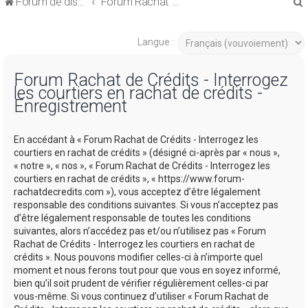
Forum de discussions sur le Regroupement de Crédits et le Rachat de Crédits
Forum Rachat de Crédits
Langue :
Forum Rachat de Crédits - Interrogez
les courtiers en rachat de crédits -
r
Enregistrement
En accédant à « Forum Rachat de Crédits - Interrogez les
courtiers en rachat de crédits » (désigné ci-après par « nous »,
« notre », « nos », « Forum Rachat de Crédits - Interrogez les
r
courtiers en rachat de crédits », « https://www.forum-
rachatdecredits.com »), vous acceptez d’être légalement
responsable des conditions suivantes. Si vous n’acceptez pas
d’être légalement responsable de toutes les conditions
suivantes, alors n’accédez pas et/ou n’utilisez pas « Forum
Rachat de Crédits - Interrogez les courtiers en rachat de
crédits ». Nous pouvons modifier celles-ci à n’importe quel
moment et nous ferons tout pour que vous en soyez informé,
bien qu’il soit prudent de vérifier régulièrement celles-ci par
vous-même. Si vous continuez d’utiliser « Forum Rachat de