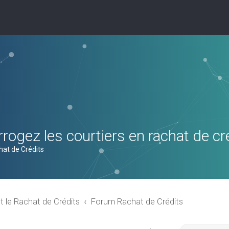
rogez les courtiers en rachat de cr
hat de Crédits
t le Rachat de Crédits
Forum Rachat de Crédits