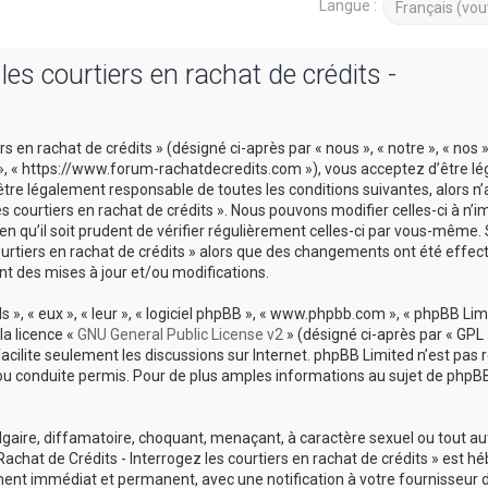
Langue :
es courtiers en rachat de crédits -
 en rachat de crédits » (désigné ci-après par « nous », « notre », « nos 
ts », « https://www.forum-rachatdecredits.com »), vous acceptez d’être 
être légalement responsable de toutes les conditions suivantes, alors n
es courtiers en rachat de crédits ». Nous pouvons modifier celles-ci à n’i
 qu’il soit prudent de vérifier régulièrement celles-ci par vous-même. 
courtiers en rachat de crédits » alors que des changements ont été effec
t des mises à jour et/ou modifications.
», « eux », « leur », « logiciel phpBB », « www.phpbb.com », « phpBB Limi
la licence «
GNU General Public License v2
» (désigné ci-après par « GPL 
 facilite seulement les discussions sur Internet. phpBB Limited n’est pas
conduite permis. Pour de plus amples informations au sujet de phpBB,
lgaire, diffamatoire, choquant, menaçant, à caractère sexuel ou tout a
Rachat de Crédits - Interrogez les courtiers en rachat de crédits » est h
ement immédiat et permanent, avec une notification à votre fournisseur 