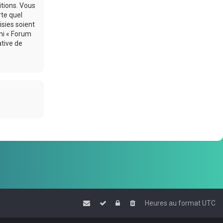
itions. Vous
rte quel
sies soient
ni « Forum
ative de
Heures au format
UTC