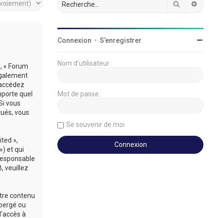
Rechercher
Reche
Connexion
•
S’enregistrer
Nom d’utilisateur :
», « Forum
légalement
’accédez
mporte quel
Mot de passe :
Si vous
tués, vous
Se souvenir de moi
ted »,
») et qui
 responsable
 veuillez
utre contenu
ébergé ou
d’accès à