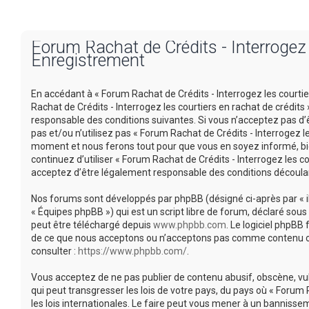
Forum Rachat de Crédits - Interrogez l
Enregistrement
En accédant à « Forum Rachat de Crédits - Interrogez les courtiers
Rachat de Crédits - Interrogez les courtiers en rachat de crédi
responsable des conditions suivantes. Si vous n’acceptez pas d’
pas et/ou n’utilisez pas « Forum Rachat de Crédits - Interrogez l
moment et nous ferons tout pour que vous en soyez informé, bien
continuez d’utiliser « Forum Rachat de Crédits - Interrogez les 
acceptez d’être légalement responsable des conditions découlan
Nos forums sont développés par phpBB (désigné ci-après par « ils 
« Équipes phpBB ») qui est un script libre de forum, déclaré sous 
peut être téléchargé depuis
www.phpbb.com
. Le logiciel phpBB
de ce que nous acceptons ou n’acceptons pas comme contenu ou 
consulter :
https://www.phpbb.com/
.
Vous acceptez de ne pas publier de contenu abusif, obscène, vu
qui peut transgresser les lois de votre pays, du pays où « Forum 
les lois internationales. Le faire peut vous mener à un banniss