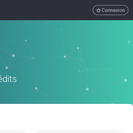
Connexion
édits