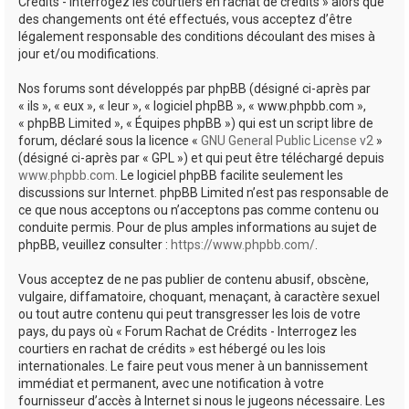
Crédits - Interrogez les courtiers en rachat de crédits » alors que
des changements ont été effectués, vous acceptez d’être
légalement responsable des conditions découlant des mises à
jour et/ou modifications.
Nos forums sont développés par phpBB (désigné ci-après par
« ils », « eux », « leur », « logiciel phpBB », « www.phpbb.com »,
« phpBB Limited », « Équipes phpBB ») qui est un script libre de
forum, déclaré sous la licence «
GNU General Public License v2
»
(désigné ci-après par « GPL ») et qui peut être téléchargé depuis
www.phpbb.com
. Le logiciel phpBB facilite seulement les
discussions sur Internet. phpBB Limited n’est pas responsable de
ce que nous acceptons ou n’acceptons pas comme contenu ou
conduite permis. Pour de plus amples informations au sujet de
phpBB, veuillez consulter :
https://www.phpbb.com/
.
Vous acceptez de ne pas publier de contenu abusif, obscène,
vulgaire, diffamatoire, choquant, menaçant, à caractère sexuel
ou tout autre contenu qui peut transgresser les lois de votre
pays, du pays où « Forum Rachat de Crédits - Interrogez les
courtiers en rachat de crédits » est hébergé ou les lois
internationales. Le faire peut vous mener à un bannissement
immédiat et permanent, avec une notification à votre
fournisseur d’accès à Internet si nous le jugeons nécessaire. Les