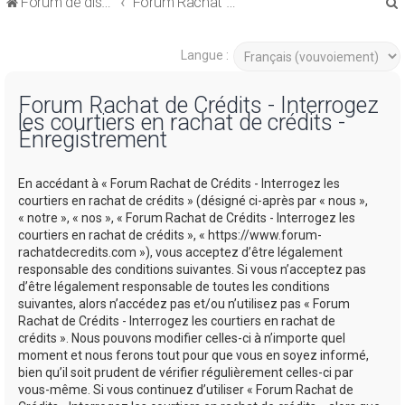
Forum de discussions sur le Regroupement de Crédits et le Rachat de Crédits
Forum Rachat de Crédits
Langue :
Forum Rachat de Crédits - Interrogez
les courtiers en rachat de crédits -
r
Enregistrement
En accédant à « Forum Rachat de Crédits - Interrogez les
courtiers en rachat de crédits » (désigné ci-après par « nous »,
« notre », « nos », « Forum Rachat de Crédits - Interrogez les
r
courtiers en rachat de crédits », « https://www.forum-
rachatdecredits.com »), vous acceptez d’être légalement
responsable des conditions suivantes. Si vous n’acceptez pas
d’être légalement responsable de toutes les conditions
suivantes, alors n’accédez pas et/ou n’utilisez pas « Forum
Rachat de Crédits - Interrogez les courtiers en rachat de
crédits ». Nous pouvons modifier celles-ci à n’importe quel
moment et nous ferons tout pour que vous en soyez informé,
bien qu’il soit prudent de vérifier régulièrement celles-ci par
vous-même. Si vous continuez d’utiliser « Forum Rachat de