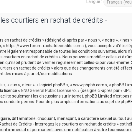
Langue :
es courtiers en rachat de crédits -
 en rachat de crédits » (désigné ci-après par « nous », « notre », « nos 
ts », « https://www.forum-rachatdecredits.com »), vous acceptez d’être 
être légalement responsable de toutes les conditions suivantes, alors n
es courtiers en rachat de crédits ». Nous pouvons modifier celles-ci à n’i
 qu’il soit prudent de vérifier régulièrement celles-ci par vous-même. 
courtiers en rachat de crédits » alors que des changements ont été effec
t des mises à jour et/ou modifications.
», « eux », « leur », « logiciel phpBB », « www.phpbb.com », « phpBB Limi
la licence «
GNU General Public License v2
» (désigné ci-après par « GPL 
 facilite seulement les discussions sur Internet. phpBB Limited n’est pas
conduite permis. Pour de plus amples informations au sujet de phpBB,
lgaire, diffamatoire, choquant, menaçant, à caractère sexuel ou tout a
Rachat de Crédits - Interrogez les courtiers en rachat de crédits » est h
ement immédiat et permanent, avec une notification à votre fournisseur 