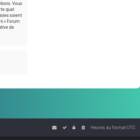
itions. Vous
rte quel
sies soient
ni « Forum
ative de
Heures au format
UTC