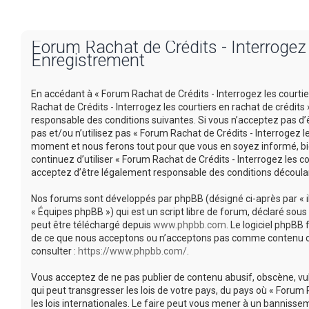
Forum Rachat de Crédits - Interrogez l
Enregistrement
En accédant à « Forum Rachat de Crédits - Interrogez les courtiers
Rachat de Crédits - Interrogez les courtiers en rachat de crédi
responsable des conditions suivantes. Si vous n’acceptez pas d’
pas et/ou n’utilisez pas « Forum Rachat de Crédits - Interrogez l
moment et nous ferons tout pour que vous en soyez informé, bien
continuez d’utiliser « Forum Rachat de Crédits - Interrogez les 
acceptez d’être légalement responsable des conditions découlan
Nos forums sont développés par phpBB (désigné ci-après par « ils 
« Équipes phpBB ») qui est un script libre de forum, déclaré sous 
peut être téléchargé depuis
www.phpbb.com
. Le logiciel phpBB
de ce que nous acceptons ou n’acceptons pas comme contenu ou 
consulter :
https://www.phpbb.com/
.
Vous acceptez de ne pas publier de contenu abusif, obscène, vu
qui peut transgresser les lois de votre pays, du pays où « Forum 
les lois internationales. Le faire peut vous mener à un banniss