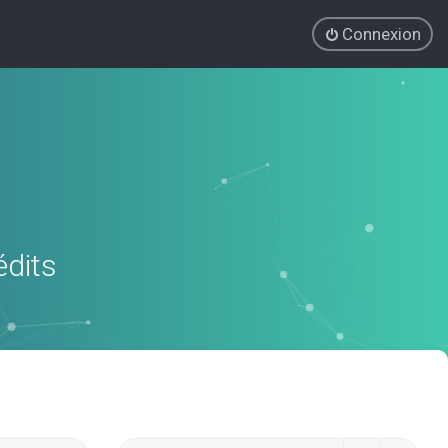
Connexion
édits