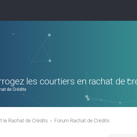
rogez les courtiers en rachat de cr
hat de Crédits
t le Rachat de Crédits
Forum Rachat de Crédits