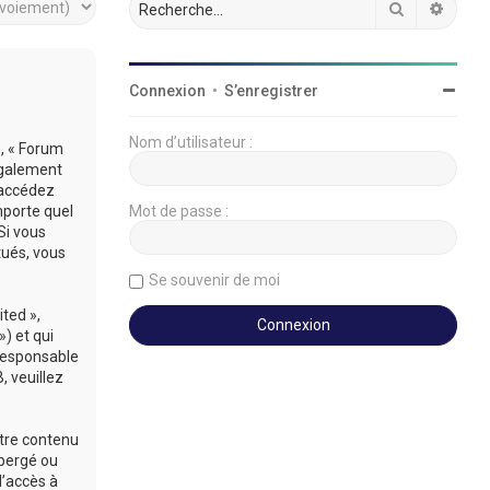
Rechercher
Reche
Connexion
•
S’enregistrer
Nom d’utilisateur :
», « Forum
légalement
’accédez
mporte quel
Mot de passe :
Si vous
tués, vous
Se souvenir de moi
ted »,
») et qui
 responsable
 veuillez
utre contenu
ébergé ou
d’accès à