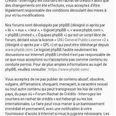
Crédits - Interrogez les courtiers en rachat de crédits » alors que
des changements ont été effectués, vous acceptez d’être
légalement responsable des conditions découlant des mises à
jour et/ou modifications.
Nos forums sont développés par phpBB (désigné ci-après par
« ils », « eux », « leur », « logiciel phpBB », « www.phpbb.com »,
« phpBB Limited », « Équipes phpBB ») qui est un script libre de
forum, déclaré sous la licence «
GNU General Public License v2
»
(désigné ci-après par « GPL ») et qui peut être téléchargé depuis
www.phpbb.com
. Le logiciel phpBB facilite seulement les
discussions sur Internet. phpBB Limited n’est pas responsable de
ce que nous acceptons ou n’acceptons pas comme contenu ou
conduite permis. Pour de plus amples informations au sujet de
phpBB, veuillez consulter :
https://www.phpbb.com/
.
Vous acceptez de ne pas publier de contenu abusif, obscène,
vulgaire, diffamatoire, choquant, menaçant, à caractère sexuel
ou tout autre contenu qui peut transgresser les lois de votre
pays, du pays où « Forum Rachat de Crédits - Interrogez les
courtiers en rachat de crédits » est hébergé ou les lois
internationales. Le faire peut vous mener à un bannissement
immédiat et permanent, avec une notification à votre
fournisseur d’accès à Internet si nous le jugeons nécessaire. Les