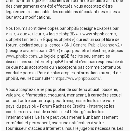
Crédits - Interrogez les courtiers en rachat de crédits » alors que
des changements ont été effectués, vous acceptez d’être
légalement responsable des conditions découlant des mises à
jour et/ou modifications.
Nos forums sont développés par phpBB (désigné ci-après par
« ils », « eux », « leur », « logiciel phpBB », « www.phpbb.com »,
« phpBB Limited », « Équipes phpBB ») qui est un script libre de
forum, déclaré sous la licence «
GNU General Public License v2
»
(désigné ci-après par « GPL ») et qui peut être téléchargé depuis
www.phpbb.com
. Le logiciel phpBB facilite seulement les
discussions sur Internet. phpBB Limited n’est pas responsable de
ce que nous acceptons ou n’acceptons pas comme contenu ou
conduite permis. Pour de plus amples informations au sujet de
phpBB, veuillez consulter :
https://www.phpbb.com/
.
Vous acceptez de ne pas publier de contenu abusif, obscène,
vulgaire, diffamatoire, choquant, menaçant, à caractère sexuel
ou tout autre contenu qui peut transgresser les lois de votre
pays, du pays où « Forum Rachat de Crédits - Interrogez les
courtiers en rachat de crédits » est hébergé ou les lois
internationales. Le faire peut vous mener à un bannissement
immédiat et permanent, avec une notification à votre
fournisseur d’accès à Internet si nous le jugeons nécessaire. Les