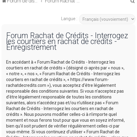
Forum de discussions sur le Regroupement de Crédits et le Rachat de Crédits
Forum Rachat de Crédits
Langue :
Forum Rachat de Crédits - Interrogez
les courtiers en rachat de crédits -
r
Enregistrement
En accédant à « Forum Rachat de Crédits - Interrogez les
courtiers en rachat de crédits » (désigné ci-après par « nous »,
« notre », « nos », « Forum Rachat de Crédits - Interrogez les
r
courtiers en rachat de crédits », « https://www.forum-
rachatdecredits.com »), vous acceptez d’être légalement
responsable des conditions suivantes. Si vous n’acceptez pas
d’être légalement responsable de toutes les conditions
suivantes, alors n’accédez pas et/ou n’utilisez pas « Forum
Rachat de Crédits - Interrogez les courtiers en rachat de
crédits ». Nous pouvons modifier celles-ci à n’importe quel
moment et nous ferons tout pour que vous en soyez informé,
bien qu’il soit prudent de vérifier régulièrement celles-ci par
vous-même. Si vous continuez d’utiliser « Forum Rachat de