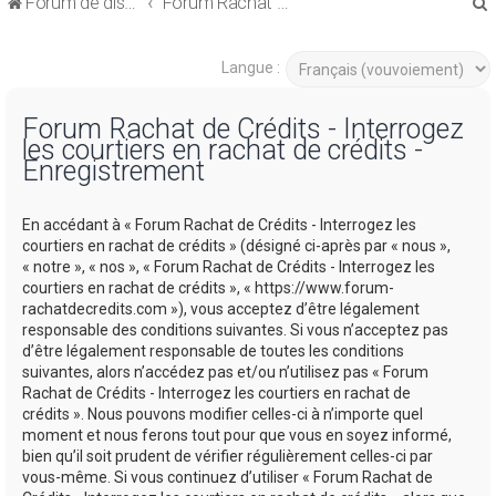
Forum de discussions sur le Regroupement de Crédits et le Rachat de Crédits
Forum Rachat de Crédits
Langue :
Forum Rachat de Crédits - Interrogez
les courtiers en rachat de crédits -
r
Enregistrement
En accédant à « Forum Rachat de Crédits - Interrogez les
courtiers en rachat de crédits » (désigné ci-après par « nous »,
« notre », « nos », « Forum Rachat de Crédits - Interrogez les
r
courtiers en rachat de crédits », « https://www.forum-
rachatdecredits.com »), vous acceptez d’être légalement
responsable des conditions suivantes. Si vous n’acceptez pas
d’être légalement responsable de toutes les conditions
suivantes, alors n’accédez pas et/ou n’utilisez pas « Forum
Rachat de Crédits - Interrogez les courtiers en rachat de
crédits ». Nous pouvons modifier celles-ci à n’importe quel
moment et nous ferons tout pour que vous en soyez informé,
bien qu’il soit prudent de vérifier régulièrement celles-ci par
vous-même. Si vous continuez d’utiliser « Forum Rachat de