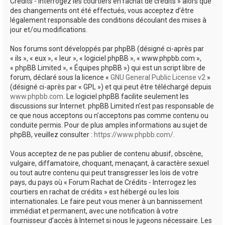
Crédits - Interrogez les courtiers en rachat de crédits » alors que
des changements ont été effectués, vous acceptez d’être
légalement responsable des conditions découlant des mises à
jour et/ou modifications.
Nos forums sont développés par phpBB (désigné ci-après par
« ils », « eux », « leur », « logiciel phpBB », « www.phpbb.com »,
« phpBB Limited », « Équipes phpBB ») qui est un script libre de
forum, déclaré sous la licence «
GNU General Public License v2
»
(désigné ci-après par « GPL ») et qui peut être téléchargé depuis
www.phpbb.com
. Le logiciel phpBB facilite seulement les
discussions sur Internet. phpBB Limited n’est pas responsable de
ce que nous acceptons ou n’acceptons pas comme contenu ou
conduite permis. Pour de plus amples informations au sujet de
phpBB, veuillez consulter :
https://www.phpbb.com/
.
Vous acceptez de ne pas publier de contenu abusif, obscène,
vulgaire, diffamatoire, choquant, menaçant, à caractère sexuel
ou tout autre contenu qui peut transgresser les lois de votre
pays, du pays où « Forum Rachat de Crédits - Interrogez les
courtiers en rachat de crédits » est hébergé ou les lois
internationales. Le faire peut vous mener à un bannissement
immédiat et permanent, avec une notification à votre
fournisseur d’accès à Internet si nous le jugeons nécessaire. Les