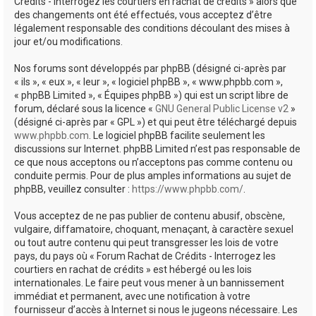
Crédits - Interrogez les courtiers en rachat de crédits » alors que
des changements ont été effectués, vous acceptez d’être
légalement responsable des conditions découlant des mises à
jour et/ou modifications.
Nos forums sont développés par phpBB (désigné ci-après par
« ils », « eux », « leur », « logiciel phpBB », « www.phpbb.com »,
« phpBB Limited », « Équipes phpBB ») qui est un script libre de
forum, déclaré sous la licence «
GNU General Public License v2
»
(désigné ci-après par « GPL ») et qui peut être téléchargé depuis
www.phpbb.com
. Le logiciel phpBB facilite seulement les
discussions sur Internet. phpBB Limited n’est pas responsable de
ce que nous acceptons ou n’acceptons pas comme contenu ou
conduite permis. Pour de plus amples informations au sujet de
phpBB, veuillez consulter :
https://www.phpbb.com/
.
Vous acceptez de ne pas publier de contenu abusif, obscène,
vulgaire, diffamatoire, choquant, menaçant, à caractère sexuel
ou tout autre contenu qui peut transgresser les lois de votre
pays, du pays où « Forum Rachat de Crédits - Interrogez les
courtiers en rachat de crédits » est hébergé ou les lois
internationales. Le faire peut vous mener à un bannissement
immédiat et permanent, avec une notification à votre
fournisseur d’accès à Internet si nous le jugeons nécessaire. Les