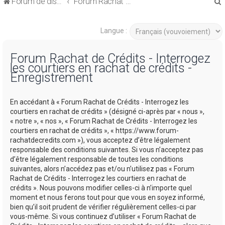
Forum de discussions sur le Regroupement de Crédits et le Rachat de Crédits
Forum Rachat de Crédits
Langue :
Forum Rachat de Crédits - Interrogez
les courtiers en rachat de crédits -
r
Enregistrement
En accédant à « Forum Rachat de Crédits - Interrogez les
courtiers en rachat de crédits » (désigné ci-après par « nous »,
« notre », « nos », « Forum Rachat de Crédits - Interrogez les
r
courtiers en rachat de crédits », « https://www.forum-
rachatdecredits.com »), vous acceptez d’être légalement
responsable des conditions suivantes. Si vous n’acceptez pas
d’être légalement responsable de toutes les conditions
suivantes, alors n’accédez pas et/ou n’utilisez pas « Forum
Rachat de Crédits - Interrogez les courtiers en rachat de
crédits ». Nous pouvons modifier celles-ci à n’importe quel
moment et nous ferons tout pour que vous en soyez informé,
bien qu’il soit prudent de vérifier régulièrement celles-ci par
vous-même. Si vous continuez d’utiliser « Forum Rachat de