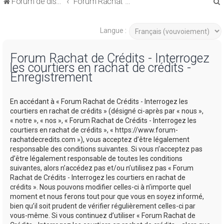
Forum de discussions sur le Regroupement de Crédits et le Rachat de Crédits
Forum Rachat de Crédits
Langue :
Forum Rachat de Crédits - Interrogez
les courtiers en rachat de crédits -
r
Enregistrement
En accédant à « Forum Rachat de Crédits - Interrogez les
courtiers en rachat de crédits » (désigné ci-après par « nous »,
« notre », « nos », « Forum Rachat de Crédits - Interrogez les
r
courtiers en rachat de crédits », « https://www.forum-
rachatdecredits.com »), vous acceptez d’être légalement
responsable des conditions suivantes. Si vous n’acceptez pas
d’être légalement responsable de toutes les conditions
suivantes, alors n’accédez pas et/ou n’utilisez pas « Forum
Rachat de Crédits - Interrogez les courtiers en rachat de
crédits ». Nous pouvons modifier celles-ci à n’importe quel
moment et nous ferons tout pour que vous en soyez informé,
bien qu’il soit prudent de vérifier régulièrement celles-ci par
vous-même. Si vous continuez d’utiliser « Forum Rachat de