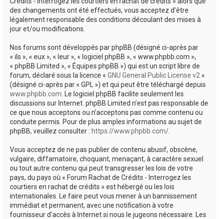
Crédits - Interrogez les courtiers en rachat de crédits » alors que
des changements ont été effectués, vous acceptez d’être
légalement responsable des conditions découlant des mises à
jour et/ou modifications.
Nos forums sont développés par phpBB (désigné ci-après par
« ils », « eux », « leur », « logiciel phpBB », « www.phpbb.com »,
« phpBB Limited », « Équipes phpBB ») qui est un script libre de
forum, déclaré sous la licence «
GNU General Public License v2
»
(désigné ci-après par « GPL ») et qui peut être téléchargé depuis
www.phpbb.com
. Le logiciel phpBB facilite seulement les
discussions sur Internet. phpBB Limited n’est pas responsable de
ce que nous acceptons ou n’acceptons pas comme contenu ou
conduite permis. Pour de plus amples informations au sujet de
phpBB, veuillez consulter :
https://www.phpbb.com/
.
Vous acceptez de ne pas publier de contenu abusif, obscène,
vulgaire, diffamatoire, choquant, menaçant, à caractère sexuel
ou tout autre contenu qui peut transgresser les lois de votre
pays, du pays où « Forum Rachat de Crédits - Interrogez les
courtiers en rachat de crédits » est hébergé ou les lois
internationales. Le faire peut vous mener à un bannissement
immédiat et permanent, avec une notification à votre
fournisseur d’accès à Internet si nous le jugeons nécessaire. Les