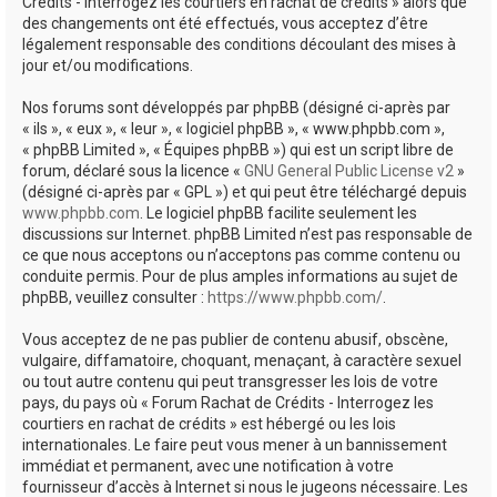
Crédits - Interrogez les courtiers en rachat de crédits » alors que
des changements ont été effectués, vous acceptez d’être
légalement responsable des conditions découlant des mises à
jour et/ou modifications.
Nos forums sont développés par phpBB (désigné ci-après par
« ils », « eux », « leur », « logiciel phpBB », « www.phpbb.com »,
« phpBB Limited », « Équipes phpBB ») qui est un script libre de
forum, déclaré sous la licence «
GNU General Public License v2
»
(désigné ci-après par « GPL ») et qui peut être téléchargé depuis
www.phpbb.com
. Le logiciel phpBB facilite seulement les
discussions sur Internet. phpBB Limited n’est pas responsable de
ce que nous acceptons ou n’acceptons pas comme contenu ou
conduite permis. Pour de plus amples informations au sujet de
phpBB, veuillez consulter :
https://www.phpbb.com/
.
Vous acceptez de ne pas publier de contenu abusif, obscène,
vulgaire, diffamatoire, choquant, menaçant, à caractère sexuel
ou tout autre contenu qui peut transgresser les lois de votre
pays, du pays où « Forum Rachat de Crédits - Interrogez les
courtiers en rachat de crédits » est hébergé ou les lois
internationales. Le faire peut vous mener à un bannissement
immédiat et permanent, avec une notification à votre
fournisseur d’accès à Internet si nous le jugeons nécessaire. Les