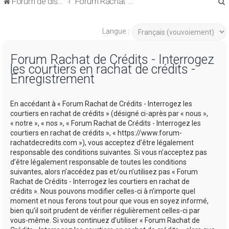
Forum de discussions sur le Regroupement de Crédits et le Rachat de Crédits
Forum Rachat de Crédits
Langue :
Forum Rachat de Crédits - Interrogez
les courtiers en rachat de crédits -
r
Enregistrement
En accédant à « Forum Rachat de Crédits - Interrogez les
courtiers en rachat de crédits » (désigné ci-après par « nous »,
« notre », « nos », « Forum Rachat de Crédits - Interrogez les
r
courtiers en rachat de crédits », « https://www.forum-
rachatdecredits.com »), vous acceptez d’être légalement
responsable des conditions suivantes. Si vous n’acceptez pas
d’être légalement responsable de toutes les conditions
suivantes, alors n’accédez pas et/ou n’utilisez pas « Forum
Rachat de Crédits - Interrogez les courtiers en rachat de
crédits ». Nous pouvons modifier celles-ci à n’importe quel
moment et nous ferons tout pour que vous en soyez informé,
bien qu’il soit prudent de vérifier régulièrement celles-ci par
vous-même. Si vous continuez d’utiliser « Forum Rachat de