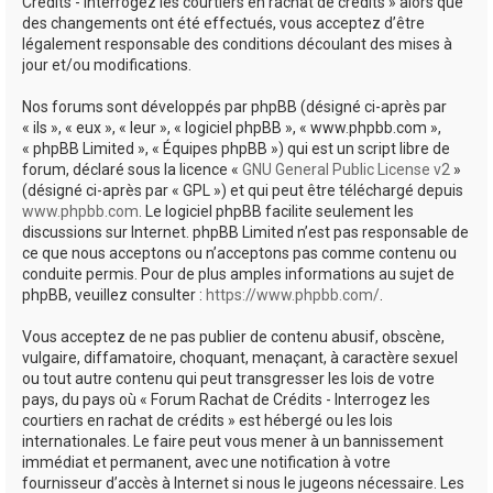
Crédits - Interrogez les courtiers en rachat de crédits » alors que
des changements ont été effectués, vous acceptez d’être
légalement responsable des conditions découlant des mises à
jour et/ou modifications.
Nos forums sont développés par phpBB (désigné ci-après par
« ils », « eux », « leur », « logiciel phpBB », « www.phpbb.com »,
« phpBB Limited », « Équipes phpBB ») qui est un script libre de
forum, déclaré sous la licence «
GNU General Public License v2
»
(désigné ci-après par « GPL ») et qui peut être téléchargé depuis
www.phpbb.com
. Le logiciel phpBB facilite seulement les
discussions sur Internet. phpBB Limited n’est pas responsable de
ce que nous acceptons ou n’acceptons pas comme contenu ou
conduite permis. Pour de plus amples informations au sujet de
phpBB, veuillez consulter :
https://www.phpbb.com/
.
Vous acceptez de ne pas publier de contenu abusif, obscène,
vulgaire, diffamatoire, choquant, menaçant, à caractère sexuel
ou tout autre contenu qui peut transgresser les lois de votre
pays, du pays où « Forum Rachat de Crédits - Interrogez les
courtiers en rachat de crédits » est hébergé ou les lois
internationales. Le faire peut vous mener à un bannissement
immédiat et permanent, avec une notification à votre
fournisseur d’accès à Internet si nous le jugeons nécessaire. Les