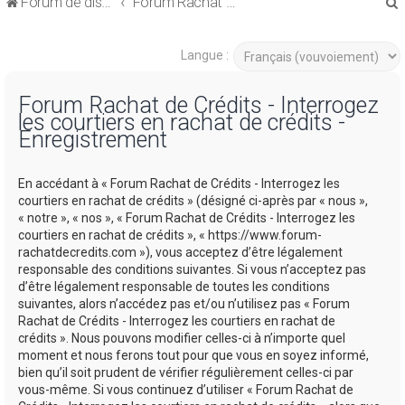
Forum de discussions sur le Regroupement de Crédits et le Rachat de Crédits
Forum Rachat de Crédits
Langue :
Forum Rachat de Crédits - Interrogez
les courtiers en rachat de crédits -
r
Enregistrement
En accédant à « Forum Rachat de Crédits - Interrogez les
courtiers en rachat de crédits » (désigné ci-après par « nous »,
« notre », « nos », « Forum Rachat de Crédits - Interrogez les
r
courtiers en rachat de crédits », « https://www.forum-
rachatdecredits.com »), vous acceptez d’être légalement
responsable des conditions suivantes. Si vous n’acceptez pas
d’être légalement responsable de toutes les conditions
suivantes, alors n’accédez pas et/ou n’utilisez pas « Forum
Rachat de Crédits - Interrogez les courtiers en rachat de
crédits ». Nous pouvons modifier celles-ci à n’importe quel
moment et nous ferons tout pour que vous en soyez informé,
bien qu’il soit prudent de vérifier régulièrement celles-ci par
vous-même. Si vous continuez d’utiliser « Forum Rachat de