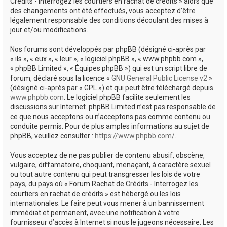
Crédits - Interrogez les courtiers en rachat de crédits » alors que
des changements ont été effectués, vous acceptez d’être
légalement responsable des conditions découlant des mises à
jour et/ou modifications.
Nos forums sont développés par phpBB (désigné ci-après par
« ils », « eux », « leur », « logiciel phpBB », « www.phpbb.com »,
« phpBB Limited », « Équipes phpBB ») qui est un script libre de
forum, déclaré sous la licence «
GNU General Public License v2
»
(désigné ci-après par « GPL ») et qui peut être téléchargé depuis
www.phpbb.com
. Le logiciel phpBB facilite seulement les
discussions sur Internet. phpBB Limited n’est pas responsable de
ce que nous acceptons ou n’acceptons pas comme contenu ou
conduite permis. Pour de plus amples informations au sujet de
phpBB, veuillez consulter :
https://www.phpbb.com/
.
Vous acceptez de ne pas publier de contenu abusif, obscène,
vulgaire, diffamatoire, choquant, menaçant, à caractère sexuel
ou tout autre contenu qui peut transgresser les lois de votre
pays, du pays où « Forum Rachat de Crédits - Interrogez les
courtiers en rachat de crédits » est hébergé ou les lois
internationales. Le faire peut vous mener à un bannissement
immédiat et permanent, avec une notification à votre
fournisseur d’accès à Internet si nous le jugeons nécessaire. Les