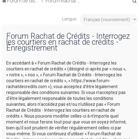
Forum de discussions sur le Regroupement de Crédits et le Rachat de Crédits
Forum Rachat de Crédits
Langue :
Forum Rachat de Crédits - Interrogez
les courtiers en rachat de crédits -
r
Enregistrement
En accédant à « Forum Rachat de Crédits - Interrogez les
courtiers en rachat de crédits » (désigné ci-après par « nous »,
« notre », « nos », « Forum Rachat de Crédits - Interrogez les
r
courtiers en rachat de crédits », « https://www.forum-
rachatdecredits.com »), vous acceptez d’être légalement
responsable des conditions suivantes. Si vous n’acceptez pas
d’être légalement responsable de toutes les conditions
suivantes, alors n’accédez pas et/ou n’utilisez pas « Forum
Rachat de Crédits - Interrogez les courtiers en rachat de
crédits ». Nous pouvons modifier celles-ci à n’importe quel
moment et nous ferons tout pour que vous en soyez informé,
bien qu’il soit prudent de vérifier régulièrement celles-ci par
vous-même. Si vous continuez d’utiliser « Forum Rachat de