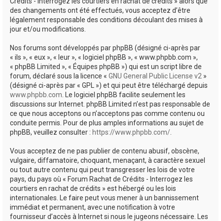
Crédits - Interrogez les courtiers en rachat de crédits » alors que
des changements ont été effectués, vous acceptez d’être
légalement responsable des conditions découlant des mises à
jour et/ou modifications.
Nos forums sont développés par phpBB (désigné ci-après par
« ils », « eux », « leur », « logiciel phpBB », « www.phpbb.com »,
« phpBB Limited », « Équipes phpBB ») qui est un script libre de
forum, déclaré sous la licence «
GNU General Public License v2
»
(désigné ci-après par « GPL ») et qui peut être téléchargé depuis
www.phpbb.com
. Le logiciel phpBB facilite seulement les
discussions sur Internet. phpBB Limited n’est pas responsable de
ce que nous acceptons ou n’acceptons pas comme contenu ou
conduite permis. Pour de plus amples informations au sujet de
phpBB, veuillez consulter :
https://www.phpbb.com/
.
Vous acceptez de ne pas publier de contenu abusif, obscène,
vulgaire, diffamatoire, choquant, menaçant, à caractère sexuel
ou tout autre contenu qui peut transgresser les lois de votre
pays, du pays où « Forum Rachat de Crédits - Interrogez les
courtiers en rachat de crédits » est hébergé ou les lois
internationales. Le faire peut vous mener à un bannissement
immédiat et permanent, avec une notification à votre
fournisseur d’accès à Internet si nous le jugeons nécessaire. Les