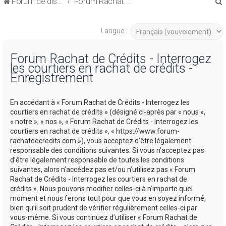
Forum de discussions sur le Regroupement de Crédits et le Rachat de Crédits
Forum Rachat de Crédits
Langue :
Forum Rachat de Crédits - Interrogez
les courtiers en rachat de crédits -
r
Enregistrement
En accédant à « Forum Rachat de Crédits - Interrogez les
courtiers en rachat de crédits » (désigné ci-après par « nous »,
« notre », « nos », « Forum Rachat de Crédits - Interrogez les
r
courtiers en rachat de crédits », « https://www.forum-
rachatdecredits.com »), vous acceptez d’être légalement
responsable des conditions suivantes. Si vous n’acceptez pas
d’être légalement responsable de toutes les conditions
suivantes, alors n’accédez pas et/ou n’utilisez pas « Forum
Rachat de Crédits - Interrogez les courtiers en rachat de
crédits ». Nous pouvons modifier celles-ci à n’importe quel
moment et nous ferons tout pour que vous en soyez informé,
bien qu’il soit prudent de vérifier régulièrement celles-ci par
vous-même. Si vous continuez d’utiliser « Forum Rachat de