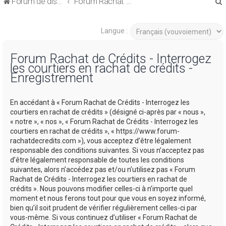
Forum de discussions sur le Regroupement de Crédits et le Rachat de Crédits
Forum Rachat de Crédits
Langue :
Forum Rachat de Crédits - Interrogez
les courtiers en rachat de crédits -
r
Enregistrement
En accédant à « Forum Rachat de Crédits - Interrogez les
courtiers en rachat de crédits » (désigné ci-après par « nous »,
« notre », « nos », « Forum Rachat de Crédits - Interrogez les
r
courtiers en rachat de crédits », « https://www.forum-
rachatdecredits.com »), vous acceptez d’être légalement
responsable des conditions suivantes. Si vous n’acceptez pas
d’être légalement responsable de toutes les conditions
suivantes, alors n’accédez pas et/ou n’utilisez pas « Forum
Rachat de Crédits - Interrogez les courtiers en rachat de
crédits ». Nous pouvons modifier celles-ci à n’importe quel
moment et nous ferons tout pour que vous en soyez informé,
bien qu’il soit prudent de vérifier régulièrement celles-ci par
vous-même. Si vous continuez d’utiliser « Forum Rachat de