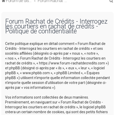
Forum de discussions sur le Regroupement de Crédits et le Rachat de Crédits
Forum Rachat de Crédits
Forum Rachat de Crédits - Interrogez
les courtiers en rachat de crédits -
Politique de confidentialité
r
Cette politique explique en détail comment « Forum Rachat de
Crédits - Interrogez les courtiers en rachat de crédits » et ses
sociétés affiliées (désignés ci-après par « nous », « notre »,
« nos », « Forum Rachat de Crédits - Interrogez les courtiers en
rachat de crédits », « https://www.forum-rachatdecredits.com »)
r
et phpBB (désigné ci-après par « ils », « eux », « leur », « logiciel
phpBB », « www.phpbb.com », « phpBB Limited », « Équipes
phpBB ») utilisent n’importe quelle information collectée pendant
n’importe quelle session d’utilisation de votre part (désignée ci-
après par « vos informations »).
Vos informations sont collectées de deux manières.
Premièrement, en naviguant sur « Forum Rachat de Crédits -
Interrogez les courtiers en rachat de crédits », le logiciel phpBB
créera un certain nombre de cookies, qui sont des petits fichiers