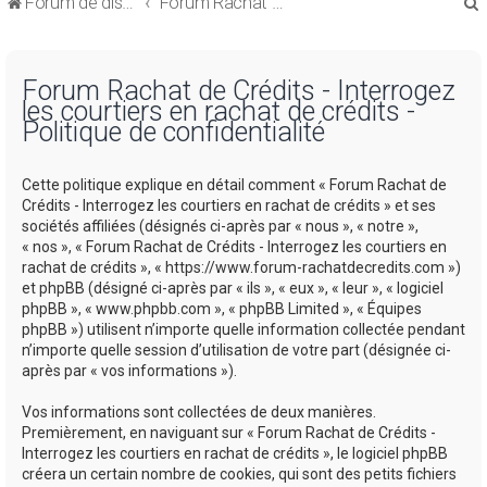
Forum de discussions sur le Regroupement de Crédits et le Rachat de Crédits
Forum Rachat de Crédits
Forum Rachat de Crédits - Interrogez
les courtiers en rachat de crédits -
Politique de confidentialité
r
Cette politique explique en détail comment « Forum Rachat de
Crédits - Interrogez les courtiers en rachat de crédits » et ses
sociétés affiliées (désignés ci-après par « nous », « notre »,
« nos », « Forum Rachat de Crédits - Interrogez les courtiers en
rachat de crédits », « https://www.forum-rachatdecredits.com »)
r
et phpBB (désigné ci-après par « ils », « eux », « leur », « logiciel
phpBB », « www.phpbb.com », « phpBB Limited », « Équipes
phpBB ») utilisent n’importe quelle information collectée pendant
n’importe quelle session d’utilisation de votre part (désignée ci-
après par « vos informations »).
Vos informations sont collectées de deux manières.
Premièrement, en naviguant sur « Forum Rachat de Crédits -
Interrogez les courtiers en rachat de crédits », le logiciel phpBB
créera un certain nombre de cookies, qui sont des petits fichiers