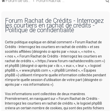
Forum de discussions sur le Regroupement de Crédits et le Rachat de Crédits
Forum Rachat de Crédits
Forum Rachat de Crédits - Interrogez
les courtiers en rachat de crédits -
Politique de confidentialité
r
Cette politique explique en détail comment « Forum Rachat de
Crédits - Interrogez les courtiers en rachat de crédits » et ses
sociétés affiliées (désignés ci-après par « nous », « notre »,
« nos », « Forum Rachat de Crédits - Interrogez les courtiers en
rachat de crédits », « https://www.forum-rachatdecredits.com »)
r
et phpBB (désigné ci-après par « ils », « eux », « leur », « logiciel
phpBB », « www.phpbb.com », « phpBB Limited », « Équipes
phpBB ») utilisent n’importe quelle information collectée pendant
n’importe quelle session d’utilisation de votre part (désignée ci-
après par « vos informations »).
Vos informations sont collectées de deux manières.
Premièrement, en naviguant sur « Forum Rachat de Crédits -
Interrogez les courtiers en rachat de crédits », le logiciel phpBB
créera un certain nombre de cookies, qui sont des petits fichiers