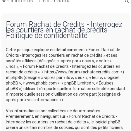
Forum de discussions sur le Regroupement de Crédits et le Rachat de Crédits
Forum Rachat de Crédits
Forum Rachat de Crédits - Interrogez
les courtiers en rachat de crédits -
Politique de confidentialité
r
Cette politique explique en détail comment « Forum Rachat de
Crédits - Interrogez les courtiers en rachat de crédits » et ses
sociétés affiliées (désignés ci-après par « nous », « notre »,
« nos », « Forum Rachat de Crédits - Interrogez les courtiers en
rachat de crédits », « https://www.forum-rachatdecredits.com »)
r
et phpBB (désigné ci-après par « ils », « eux », « leur », « logiciel
phpBB », « www.phpbb.com », « phpBB Limited », « Équipes
phpBB ») utilisent n’importe quelle information collectée pendant
n’importe quelle session d’utilisation de votre part (désignée ci-
après par « vos informations »).
Vos informations sont collectées de deux manières.
Premièrement, en naviguant sur « Forum Rachat de Crédits -
Interrogez les courtiers en rachat de crédits », le logiciel phpBB
créera un certain nombre de cookies, qui sont des petits fichiers